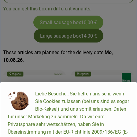
You can get this box in different variants:
Small sausage box
10,00 €
Large sausage box
14,00 €
These articles are planned for the delivery date
Mo,
10.08.26
.
regional
regional
, certification authority:
DE-ÖKO-006
, association:
, associat
, certification authorit
DE-ÖKO-006
Liebe Besucher, Sie helfen uns sehr, wenn
Sie Cookies zulassen (bei uns sind es sogar
Bio-Kekse!) und uns somit erlauben, Daten
für unser Marketing zu sammeln. Da wir eure
Privatsphäre sehr wertschätzen, haben Sie in
Übereinstimmung mit der EU-Richtlinie 2009/136/EG (E-