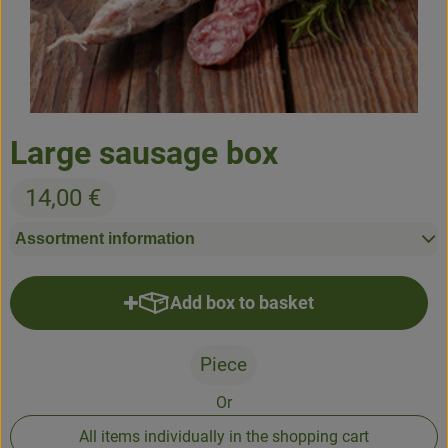
Baked goods
Natural products
Beverages
Large sausage box
Vouchers & Gift Ideas
14,00 €
Delivery service
Assortment information
About us
Add box to basket
Kiste zum Warenkorb hinzufüge
News
Piece
Or
All items individually in the shopping cart