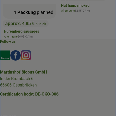
, Price:
Nut ham, smoked
, Reference price:
Allemagne
52,95 €
/ kg
1 Packung
planned
, origin:
approx. 4,85 €
/ Stück
, Price:
Nuremberg sausages
, Reference price:
Allemagne
26,95 €
/ kg
, origin:
Follow us
Externer Link zu https://www.bioland.de/verbraucher
Externer Link zu https://www.facebook.com/martin
Externer Link zu https://www.instagram.com/b
Martinshof Biobus GmbH
In der Brombach 6
66606 Osterbrücken
Certification body: DE-ÖKO-006