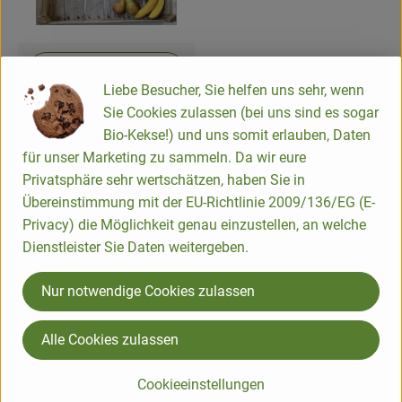
Baked goods
Natural products
What's in it?
Liebe Besucher, Sie helfen uns sehr, wenn
Beverages
Sie Cookies zulassen (bei uns sind es sogar
fruit box
Bio-Kekse!) und uns somit erlauben, Daten
Vouchers & Gift Ideas
für unser Marketing zu sammeln. Da wir eure
Follow us
Privatsphäre sehr wertschätzen, haben Sie in
Übereinstimmung mit der EU-Richtlinie 2009/136/EG (E-
Delivery service
Externer Link zu https://www.bioland.de/verbraucher
Externer Link zu https://www.facebook.com/martin
Externer Link zu https://www.instagram.com/b
Privacy) die Möglichkeit genau einzustellen, an welche
Dienstleister Sie Daten weitergeben.
About us
Martinshof Biobus GmbH
Nur notwendige Cookies zulassen
News
In der Brombach 6
66606 Osterbrücken
Alle Cookies zulassen
Certification body: DE-ÖKO-006
Cookieeinstellungen