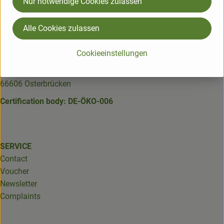
Nur notwendige Cookies zulassen
Externer Link zu https://www.bioland.de/verbraucher
Externer Link zu https://www.facebook.com/martin
Externer Link zu https://www.instagram.com/b
Alle Cookies zulassen
Cookieeinstellungen
Martinshof Biobus GmbH
In der Brombach 6
66606 Osterbrücken
Certification body: DE-ÖKO-006
SERVICE
Contact
Voucher
Newsletter
Complaints