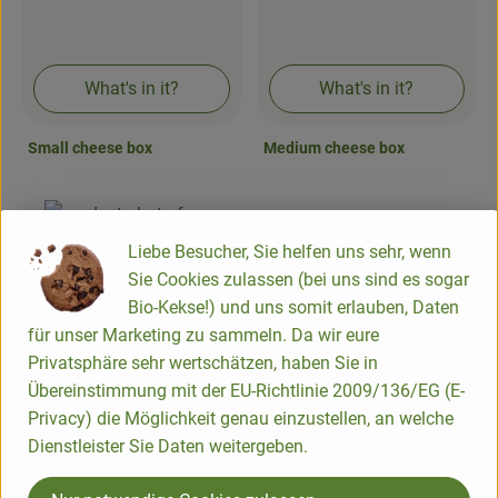
Baked goods
Natural products
What's in it?
What's in it?
Beverages
Small cheese box
Medium cheese box
Vouchers & Gift Ideas
Liebe Besucher, Sie helfen uns sehr, wenn
Delivery service
Sie Cookies zulassen (bei uns sind es sogar
Bio-Kekse!) und uns somit erlauben, Daten
About us
für unser Marketing zu sammeln. Da wir eure
Privatsphäre sehr wertschätzen, haben Sie in
News
What's in it?
Übereinstimmung mit der EU-Richtlinie 2009/136/EG (E-
Privacy) die Möglichkeit genau einzustellen, an welche
Large cheese box
Dienstleister Sie Daten weitergeben.
Follow us