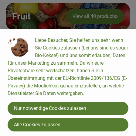
Baked goods
Fruit
View all 40 products
Natural products
Beverages
Liebe Besucher, Sie helfen uns sehr, wenn
old varieties
Sie Cookies zulassen (bei uns sind es sogar
View all 3 products
Vouchers & Gift Ideas
Bio-Kekse!) und uns somit erlauben, Daten
für unser Marketing zu sammeln. Da wir eure
Privatsphäre sehr wertschätzen, haben Sie in
Delivery service
Übereinstimmung mit der EU-Richtlinie 2009/136/EG (E-
Follow us
Privacy) die Möglichkeit genau einzustellen, an welche
About us
Externer Link zu https://www.bioland.de/verbraucher
Externer Link zu https://www.facebook.com/martin
Externer Link zu https://www.instagram.com/b
Dienstleister Sie Daten weitergeben.
News
Nur notwendige Cookies zulassen
Martinshof Biobus GmbH
In der Brombach 6
Alle Cookies zulassen
66606 Osterbrücken