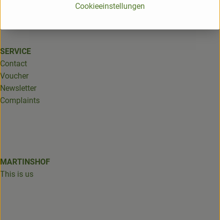
Cookieeinstellungen
Certification body: DE-ÖKO-006
SERVICE
Contact
Voucher
Newsletter
Complaints
MARTINSHOF
This is us