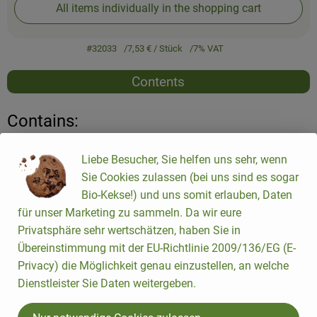
All items individually in the shopping cart
#32033
7,53 €
/ Stück
7% VAT
Contents
Contains:
Liebe Besucher, Sie helfen uns sehr, wenn
Sie Cookies zulassen (bei uns sind es sogar
, certification authority:
DE-ÖKO-001
, association:
Bio-Kekse!) und uns somit erlauben, Daten
für unser Marketing zu sammeln. Da wir eure
Privatsphäre sehr wertschätzen, haben Sie in
Übereinstimmung mit der EU-Richtlinie 2009/136/EG (E-
Privacy) die Möglichkeit genau einzustellen, an welche
Dienstleister Sie Daten weitergeben.