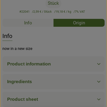
Stück
#22041
2,59 €
/ Stück
19,18 €
/ kg
7% VAT
Recipes
Info
Origin
No suitable rec
Discover suitable recipes
Info
now in a new size
Product information
Ingredients
Product sheet