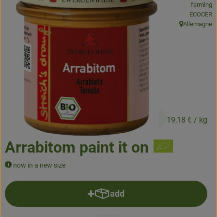
farming
, certifica
ECOCER
Baked goods
Allemagne
, origin:
Natural products
Beverages
Vouchers & Gift Ideas
Delivery service
2,59 €
/ Stück
19,18 €
/ kg
About us
Arrabitom paint it on
News
now in a new size
add
Add product to basket