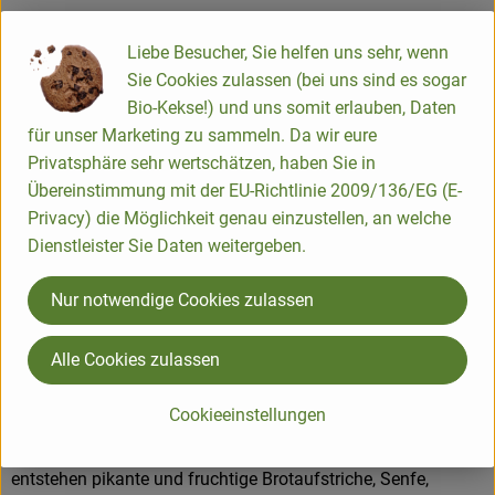
Liebe Besucher, Sie helfen uns sehr, wenn
Origin
Sie Cookies zulassen (bei uns sind es sogar
Bio-Kekse!) und uns somit erlauben, Daten
für unser Marketing zu sammeln. Da wir eure
Hersteller: Zwergenwiese
Privatsphäre sehr wertschätzen, haben Sie in
Übereinstimmung mit der EU-Richtlinie 2009/136/EG (E-
EN
Privacy) die Möglichkeit genau einzustellen, an welche
Dienstleister Sie Daten weitergeben.
Nur notwendige Cookies zulassen
ZWERGENWIESE Naturkost GmbH
Alle Cookies zulassen
D 24887 Silberstedt
Die Zwergenwiese Naturkost GmbH steht seit über 40 Jahren
Cookieeinstellungen
für liebevoll und sorgfältig hergestellte Bio-Lebensmittel.
Aus eigener Entwicklung und in eigener Produktion
entstehen pikante und fruchtige Brotaufstriche, Senfe,