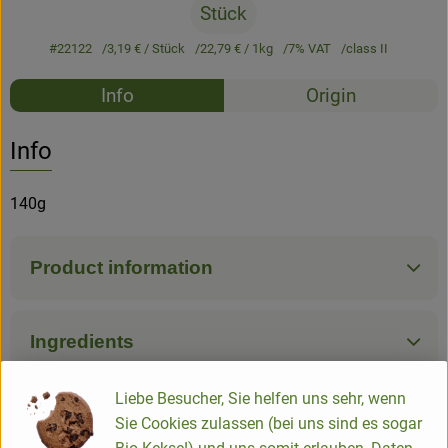
Stück
#22122
3,19 €
/ Stück
22,79 €
/ 1kg
7% VAT
class II
Recipes
Info
Origin
No suitable rec
Discover suitable recipes
Info
140g
Product information
Ingredients
Liebe Besucher, Sie helfen uns sehr, wenn
Nutrition data
Sie Cookies zulassen (bei uns sind es sogar