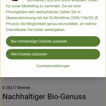
Bio-Kekse!) und uns somit erlauben, Daten
für unser Marketing zu sammeln. Da wir eure
Product sheet
Privatsphäre sehr wertschätzen, haben Sie in
Übereinstimmung mit der EU-Richtlinie 2009/136/EG (E-
Privacy) die Möglichkeit genau einzustellen, an welche
Dienstleister Sie Daten weitergeben.
Origin
Nur notwendige Cookies zulassen
Hersteller: Allos
Alle Cookies zulassen
DV
Cookieeinstellungen
Allos Hof-Manufaktur GmbH
D 28217 Bremen
Nachhaltiger Bio-Genuss