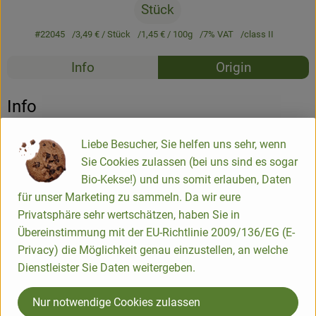
Stück
#22045
3,49 €
/ Stück
1,45 €
/ 100g
7% VAT
class II
Recipes
Info
Origin
No suitable rec
Discover suitable recipes
Info
240g
Liebe Besucher, Sie helfen uns sehr, wenn
Sie Cookies zulassen (bei uns sind es sogar
Bio-Kekse!) und uns somit erlauben, Daten
Product information
für unser Marketing zu sammeln. Da wir eure
Privatsphäre sehr wertschätzen, haben Sie in
Übereinstimmung mit der EU-Richtlinie 2009/136/EG (E-
Ingredients
Privacy) die Möglichkeit genau einzustellen, an welche
Dienstleister Sie Daten weitergeben.
Nutrition data
Nur notwendige Cookies zulassen