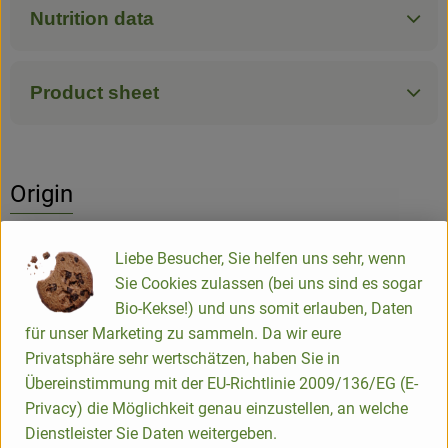
Nutrition data
Product sheet
Origin
Hersteller: BEUTELSBACHER
Liebe Besucher, Sie helfen uns sehr, wenn
Sie Cookies zulassen (bei uns sind es sogar
Germany (German)
Bio-Kekse!) und uns somit erlauben, Daten
für unser Marketing zu sammeln. Da wir eure
Privatsphäre sehr wertschätzen, haben Sie in
Beutelsbacher Fruchtsaftkelterei GmbH
Übereinstimmung mit der EU-Richtlinie 2009/136/EG (E-
Privacy) die Möglichkeit genau einzustellen, an welche
D 71384 Weinstadt
Dienstleister Sie Daten weitergeben.