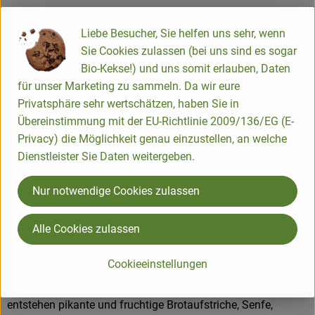
Liebe Besucher, Sie helfen uns sehr, wenn
Origin
Sie Cookies zulassen (bei uns sind es sogar
Bio-Kekse!) und uns somit erlauben, Daten
für unser Marketing zu sammeln. Da wir eure
Hersteller: Zwergenwiese
Privatsphäre sehr wertschätzen, haben Sie in
Übereinstimmung mit der EU-Richtlinie 2009/136/EG (E-
DV
Privacy) die Möglichkeit genau einzustellen, an welche
Dienstleister Sie Daten weitergeben.
Nur notwendige Cookies zulassen
ZWERGENWIESE Naturkost GmbH
Alle Cookies zulassen
D 24887 Silberstedt
Die Zwergenwiese Naturkost GmbH steht seit über 40 Jahren
Cookieeinstellungen
für liebevoll und sorgfältig hergestellte Bio-Lebensmittel.
Aus eigener Entwicklung und in eigener Produktion
entstehen pikante und fruchtige Brotaufstriche, Senfe,