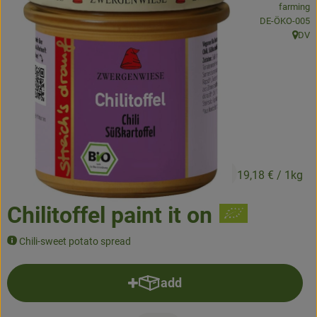
farming
, certification 
DE-ÖKO-005
Baked goods
DV
, origin
Natural products
Beverages
Vouchers & Gift Ideas
Delivery service
2,59 €
/ Stück
19,18 €
/ 1kg
About us
Chilitoffel paint it on
News
Chili-sweet potato spread
add
Add product to basket