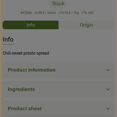
Stück
#22066
2,59 €
/ Stück
19,18 €
/ 1kg
7% VAT
Recipes
Info
Origin
No suitable rec
Discover suitable recipes
Info
Chili-sweet potato spread
Product information
Ingredients
Product sheet