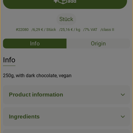
add
Add product to basket
Stück
#22080
6,29 €
/ Stück
25,16 €
/ kg
7% VAT
class II
Recipes
Info
Origin
No suitable rec
Discover suitable recipes
Info
250g, with dark chocolate, vegan
Product information
Ingredients