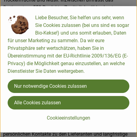
Sortiment ca. 550 Produkte. Zusätzlich zählen heute
Erzeugnisse wie Teigwaren, Speiseöle, Schokoladen und
Liebe Besucher, Sie helfen uns sehr, wenn
Kaffee zum Kernsortiment. Die Hälfte dieser Produkte wird in
Sie Cookies zulassen (bei uns sind es sogar
Legau im Allgäu hergestellt oder verarbeitet.
Bio-Kekse!) und uns somit erlauben, Daten
für unser Marketing zu sammeln. Da wir eure
Privatsphäre sehr wertschätzen, haben Sie in
Produkte in bester Bio-Qualität
Übereinstimmung mit der EU-Richtlinie 2009/136/EG (E-
Privacy) die Möglichkeit genau einzustellen, an welche
Produktqualität steht bei Rapunzel an erster Stelle. Das
Dienstleister Sie Daten weitergeben.
Qualitätssicherungs-Team nimmt daher eine
Schlüsselposition im Unternehmen ein. Die Kontrollen der
Nur notwendige Cookies zulassen
Rohstoffe beginnen bereits auf dem Feld. Bei Wareneingang
werden alle Rohstoffe und Produkte beprobt. Zusätzlich
Alle Cookies zulassen
werden sie durch anerkannte externe Labors unabhängig
analysiert.
Cookieeinstellungen
Wie schon zu Beginn liegen Rapunzel auch heute die
persönlichen Kontakte zu den Lieferanten und langfristige