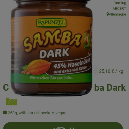
farming
, certifica
ABCERT
Baked goods
Allemagne
, origin:
Natural products
Beverages
Vouchers & Gift Ideas
Delivery service
6,29 €
/ Stück
25,16 €
/ kg
About us
Chocolate cream Samba Dark
News
250g, with dark chocolate, vegan