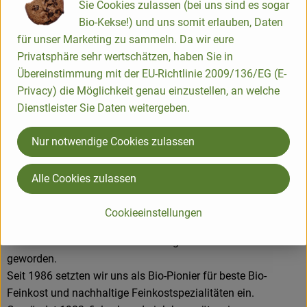
Sie Cookies zulassen (bei uns sind es sogar
Bio-Kekse!) und uns somit erlauben, Daten
für unser Marketing zu sammeln. Da wir eure
Isana Naturfeinkost GmbH & Co. Produktions- und Handels
Privatsphäre sehr wertschätzen, haben Sie in
KG
Übereinstimmung mit der EU-Richtlinie 2009/136/EG (E-
Privacy) die Möglichkeit genau einzustellen, an welche
D 86922 Eresing
Dienstleister Sie Daten weitergeben.
Beste Qualität ist unser Anspruch, weshalb wir
ausschließlich beste Rohstoffe weiterverarbeiten. Diese
Nur notwendige Cookies zulassen
können nach unserem Verständnis nur aus Bio-Agrikultur
beziehungsweise Bio-Aquakultur stammen. Mit unseren
Alle Cookies zulassen
Lieferant:innen pflegen wir engen Kontakt und legen größten
Wert auf faire und langfristige Partnerschaften, um die
Cookieeinstellungen
Existenz mittel- und kleinbäuerlichen Betrieben zu sichern.
Aus vielen Lieferant:innen sind längst Freund:innen
geworden.
Seit 1986 setzten wir uns als Bio-Pionier für beste Bio-
Feinkost und nachhaltige Feinkostspezialitäten ein.