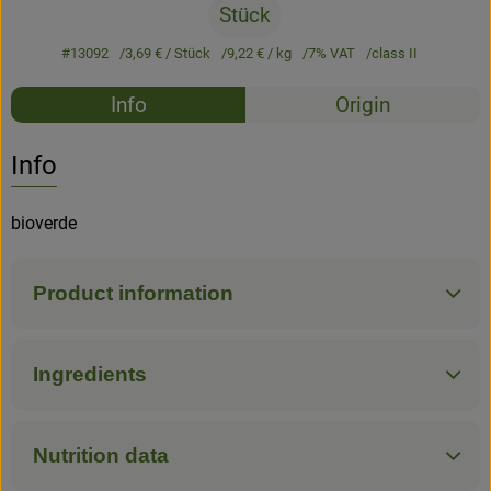
Stück
#13092
3,69 €
/ Stück
9,22 €
/ kg
7% VAT
class II
Recipes
Info
Origin
No suitable rec
Discover suitable recipes
Info
bioverde
Product information
Ingredients
Nutrition data