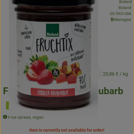
Bioland
Baked goods
, certification 
DE-ÖKO-006
Allemagne
, origin:
Natural products
Beverages
Vouchers & Gift Ideas
Delivery service
4,59 €
/ Stück
20,86 €
/ kg
About us
Fruchtix strawberry rhubarb
News
Fruit spread, vegan
Item is currently not available for order!