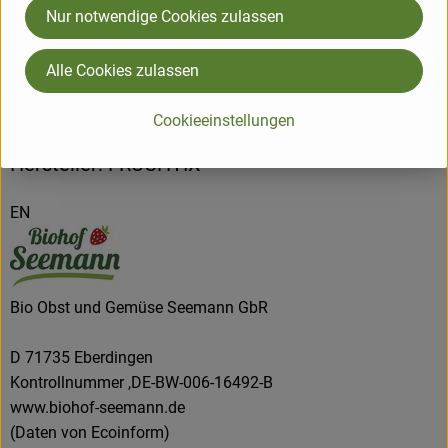
Product sheet
Nur notwendige Cookies zulassen
Alle Cookies zulassen
Origin
Cookieeinstellungen
Hersteller: FRUCHTIX
EN
Bio Obst und Gemüse Seemann GbR
D 71735 Eberdingen
Kontrollnummer ,DE-BW-006-16492-B
www.biohof-seemann.de
(Daten von Ecoinform)