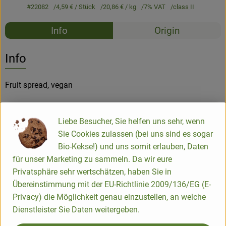
#22082
4,59 €
/ Stück
20,86 €
/ kg
7% VAT
class II
Recipes
Info
Origin
No suitable rec
Discover suitable recipes
Info
Fruit spread, vegan
Product information
Liebe Besucher, Sie helfen uns sehr, wenn
Sie Cookies zulassen (bei uns sind es sogar
Bio-Kekse!) und uns somit erlauben, Daten
Ingredients
für unser Marketing zu sammeln. Da wir eure
Privatsphäre sehr wertschätzen, haben Sie in
Übereinstimmung mit der EU-Richtlinie 2009/136/EG (E-
Nutrition data
Privacy) die Möglichkeit genau einzustellen, an welche
Dienstleister Sie Daten weitergeben.