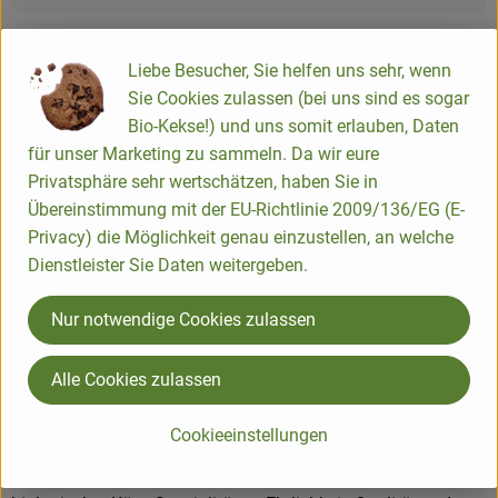
Liebe Besucher, Sie helfen uns sehr, wenn
Origin
Sie Cookies zulassen (bei uns sind es sogar
Bio-Kekse!) und uns somit erlauben, Daten
Hersteller: Bastiaansen Bio
für unser Marketing zu sammeln. Da wir eure
Privatsphäre sehr wertschätzen, haben Sie in
Niederlande
Übereinstimmung mit der EU-Richtlinie 2009/136/EG (E-
Privacy) die Möglichkeit genau einzustellen, an welche
Dienstleister Sie Daten weitergeben.
Nur notwendige Cookies zulassen
Vandersterre Holland B.V.
Alle Cookies zulassen
NL 2411 NT Bodegraven
Cookieeinstellungen
Bastiaansen ist einer der Bio-Pioniere Hollands mit fast 30-
jähriger Erfahrung in der Entwicklung und Herstellung