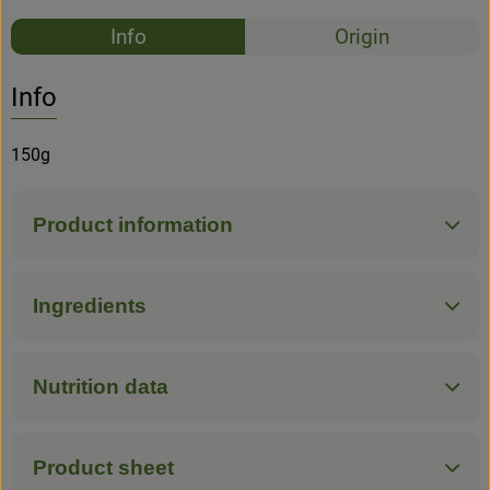
Recipes
Info
Origin
No suitable rec
Discover suitable recipes
Info
150g
Product information
Ingredients
Nutrition data
Product sheet