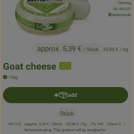
farming
, certificatio
NL-BIO-01
Baked goods
Niederlande
, origin:
Natural products
Beverages
approx. 5,39 €
Vouchers & Gift Ideas
/ Stück
35,90 €
/ kg
Goat cheese
Delivery service
150g
About us
add
Add product to basket
News
Stück
#51112
approx. 5,39 €
/ Stück
35,90 €
/ kg
7% VAT
class II
Reference price,
This product will be weighed in.