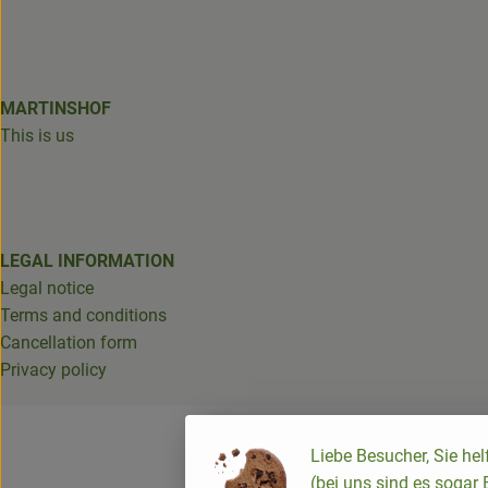
MARTINSHOF
This is us
LEGAL INFORMATION
Legal notice
Terms and conditions
Cancellation form
Privacy policy
Liebe Besucher, Sie he
(bei uns sind es sogar