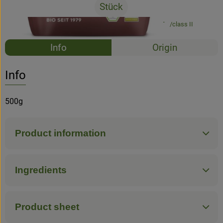
Stück
#23000
12,99 €
/ Stück
25,98 €
/ kg
7% VAT
class II
Recipes
Info
Origin
No suitable rec
Discover suitable recipes
Info
500g
Product information
Ingredients
Product sheet