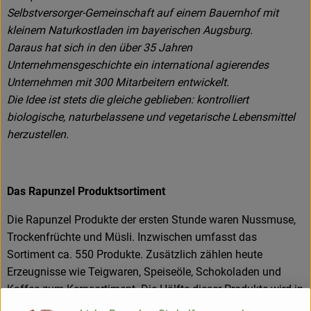
Selbstversorger-Gemeinschaft auf einem Bauernhof mit
kleinem Naturkostladen im bayerischen Augsburg.
Daraus hat sich in den über 35 Jahren
Unternehmensgeschichte ein international agierendes
Unternehmen mit 300 Mitarbeitern entwickelt.
Die Idee ist stets die gleiche geblieben: kontrolliert
biologische, naturbelassene und vegetarische Lebensmittel
herzustellen.
Das Rapunzel Produktsortiment
Die Rapunzel Produkte der ersten Stunde waren Nussmuse,
Trockenfrüchte und Müsli. Inzwischen umfasst das
Sortiment ca. 550 Produkte. Zusätzlich zählen heute
Erzeugnisse wie Teigwaren, Speiseöle, Schokoladen und
Kaffee zum Kernsortiment. Die Hälfte dieser Produkte wird in
Legau im Allgäu hergestellt oder verarbeitet.