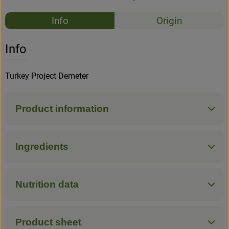
Recipes
Info
Origin
No suitable rec
Discover suitable recipes
Info
Turkey Project Demeter
Product information
Ingredients
Nutrition data
Product sheet