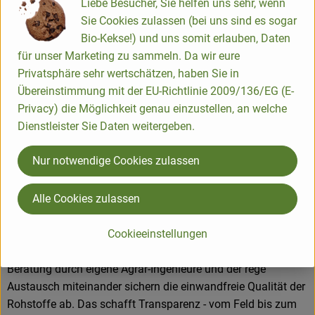
Liebe Besucher, Sie helfen uns sehr, wenn
Sie Cookies zulassen (bei uns sind es sogar
Bio-Kekse!) und uns somit erlauben, Daten
Produkte in bester Bio-Qualität
für unser Marketing zu sammeln. Da wir eure
Privatsphäre sehr wertschätzen, haben Sie in
Produktqualität steht bei Rapunzel an erster Stelle. Das
Übereinstimmung mit der EU-Richtlinie 2009/136/EG (E-
Qualitätssicherungs-Team nimmt daher eine
Privacy) die Möglichkeit genau einzustellen, an welche
Schlüsselposition im Unternehmen ein. Die Kontrollen der
Dienstleister Sie Daten weitergeben.
Rohstoffe beginnen bereits auf dem Feld. Bei Wareneingang
werden alle Rohstoffe und Produkte beprobt. Zusätzlich
Nur notwendige Cookies zulassen
werden sie durch anerkannte externe Labors unabhängig
analysiert.
Alle Cookies zulassen
Wie schon zu Beginn liegen Rapunzel auch heute die
Cookieeinstellungen
persönlichen Kontakte zu den Lieferanten und langfristige
Partnerschaften besonders am Herzen. Besuche vor Ort,
Beratung durch eigene Agrar-Ingenieure und der rege
Austausch miteinander sichern die einwandfreie Qualität der
Rohstoffe ab. Das schafft Transparenz - vom Feld bis zum