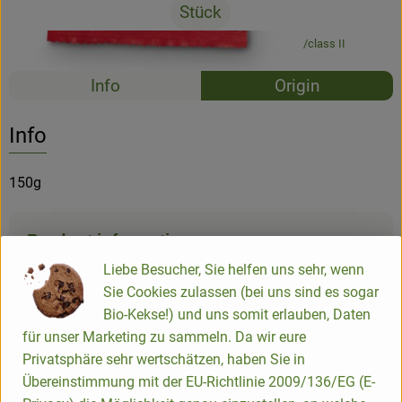
Stück
#25105
1,89 €
/ Stück
12,60 €
/ kg
7% VAT
class II
Recipes
Info
Origin
No suitable rec
Discover suitable recipes
Info
150g
Product information
Liebe Besucher, Sie helfen uns sehr, wenn
Sie Cookies zulassen (bei uns sind es sogar
Ingredients
Bio-Kekse!) und uns somit erlauben, Daten
für unser Marketing zu sammeln. Da wir eure
Privatsphäre sehr wertschätzen, haben Sie in
Nutrition data
Übereinstimmung mit der EU-Richtlinie 2009/136/EG (E-