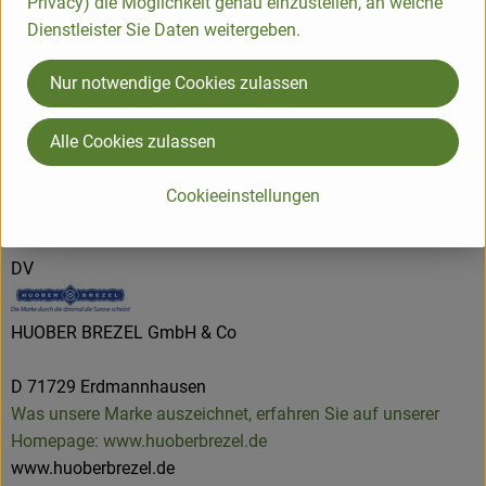
Privacy) die Möglichkeit genau einzustellen, an welche
Dienstleister Sie Daten weitergeben.
Product sheet
Nur notwendige Cookies zulassen
Alle Cookies zulassen
Origin
Cookieeinstellungen
Hersteller: HUOBER BREZEL
DV
HUOBER BREZEL GmbH & Co
D 71729 Erdmannhausen
Was unsere Marke auszeichnet, erfahren Sie auf unserer
Homepage: www.huoberbrezel.de
www.huoberbrezel.de