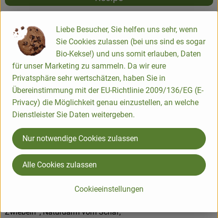
Liebe Besucher, Sie helfen uns sehr, wenn
Sie Cookies zulassen (bei uns sind es sogar
Bio-Kekse!) und uns somit erlauben, Daten
DE-ÖKO-006
für unser Marketing zu sammeln. Da wir eure
Weißwurst
Privatsphäre sehr wertschätzen, haben Sie in
Übereinstimmung mit der EU-Richtlinie 2009/136/EG (E-
Diese feinen Würstchen im Naturdarm schmecken natürlich
Privacy) die Möglichkeit genau einzustellen, an welche
besonders gut zu Sauerkraut, zu Laugenbrezeln oder Brot.
Dienstleister Sie Daten weitergeben.
Vorsichtig erwärmen, nicht kochen!
Nur notwendige Cookies zulassen
Weißwurst
Zutaten:
Alle Cookies zulassen
Schweinefleisch**/Rindfleisch**(55%), Speck**, Trinkwasser,
Meersalz, Gewürze* (Ingwer, Muskatblüte, Pfeffer, Zwiebeln),
Cookieeinstellungen
Säureregulator Natriumcitrat, Rübenzucker**, Leinmehl*,
Zwiebeln*, Naturdarm vom Schaf,