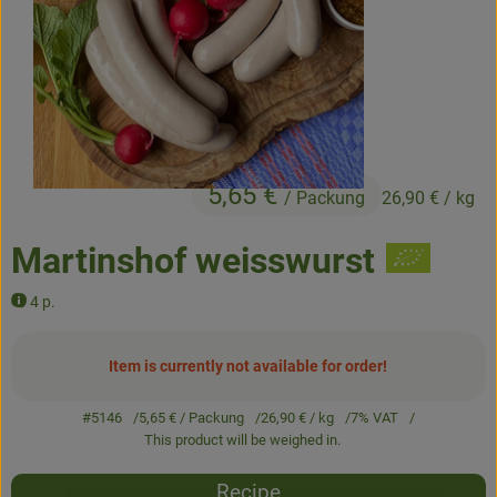
Baked goods
Natural products
Beverages
Vouchers & Gift Ideas
5,65 €
/ Packung
26,90 €
/ kg
Martinshof weisswurst
Delivery service
4 p.
About us
News
Item is currently not available for order!
#5146
5,65 €
/ Packung
26,90 €
/ kg
7% VAT
This product will be weighed in.
Recipe