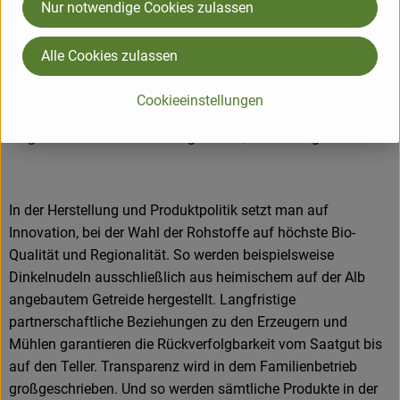
Nur notwendige Cookies zulassen
Der in Trochtelfingen auf der Schwäbischen Alb beheimatete
Alle Cookies zulassen
Nudelhersteller ALB-GOLD zählt zu den Bio-Pionieren im
Teigwarenbereich. Während der letzten 25 Jahren hat das
Cookieeinstellungen
familiengeführte Traditionsunternehmen ein vielfältiges
Teigwarensortiment in ökologischer Qualität aufgebaut.
In der Herstellung und Produktpolitik setzt man auf
Innovation, bei der Wahl der Rohstoffe auf höchste Bio-
Qualität und Regionalität. So werden beispielsweise
Dinkelnudeln ausschließlich aus heimischem auf der Alb
angebautem Getreide hergestellt. Langfristige
partnerschaftliche Beziehungen zu den Erzeugern und
Mühlen garantieren die Rückverfolgbarkeit vom Saatgut bis
auf den Teller. Transparenz wird in dem Familienbetrieb
großgeschrieben. Und so werden sämtliche Produkte in der