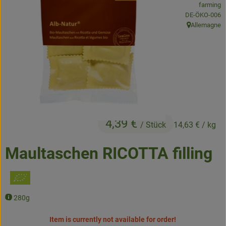
farming
, certification 
DE-ÖKO-006
Baked goods
Allemagne
, origin:
Natural products
Beverages
Vouchers & Gift Ideas
Delivery service
4,39 €
/ Stück
14,63 €
/ kg
About us
Maultaschen RICOTTA filling
News
280g
Item is currently not available for order!