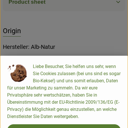
Product sheet
Origin
Hersteller: Alb-Natur
EN
Liebe Besucher, Sie helfen uns sehr, wenn
Sie Cookies zulassen (bei uns sind es sogar
ALB-GOLD Teigwaren GmbH & Co. KG
Bio-Kekse!) und uns somit erlauben, Daten
für unser Marketing zu sammeln. Da wir eure
D 72818 Trochtelfingen
Privatsphäre sehr wertschätzen, haben Sie in
Lange Bio-Tradition und eine Qualitätsphilosophie, die bei
Übereinstimmung mit der EU-Richtlinie 2009/136/EG (E-
den Rohstoffen beginnt
Privacy) die Möglichkeit genau einzustellen, an welche
Dienstleister Sie Daten weitergeben.
Alb-Natur: Premium-Teigwaren für den Naturkostfachhandel