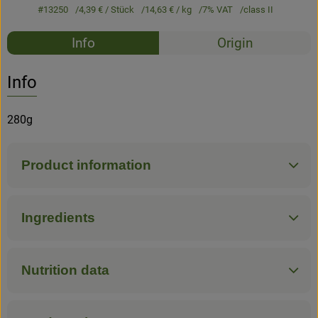
#13250
4,39 €
/ Stück
14,63 €
/ kg
7% VAT
class II
Recipes
Info
Origin
No suitable rec
Discover suitable recipes
Info
280g
Product information
Ingredients
Nutrition data