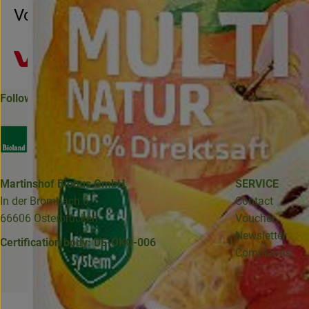
Voelkel
Follow us
Externer Link zu https://www.bioland.de/verbraucher
Externer Link zu https://www.facebook.com/martin
Externer Link zu https://www.instagram.com/b
Martinshof Biobus GmbH
SERVICE
In der Brombach 6
Contact
66606 Osterbrücken
Voucher
Newsletter
Certification body: DE-ÖKO-006
Complaints