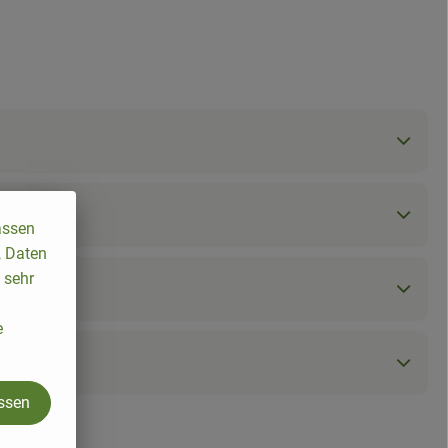
assen
, Daten
 sehr
e
assen