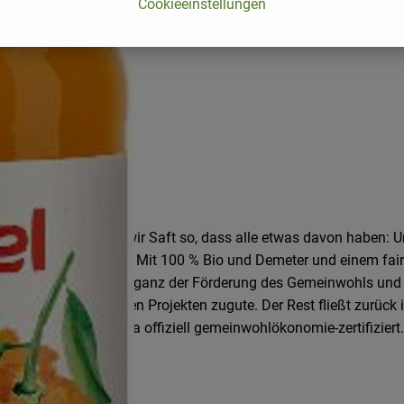
Cookieeinstellungen
eutschlands machen wir Saft so, dass alle etwas davon haben: U
 Wie wir das machen? Mit 100 % Bio und Demeter und einem faire
ngen, die sich voll und ganz der Förderung des Gemeinwohls un
zialen und kulturellen Projekten zugute. Der Rest fließt zurück 
nternehmen in Europa offiziell gemeinwohlökonomie-zertifiziert.