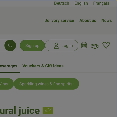
Deutsch
English
Français
Delivery service
About us
News
Open b
L
Sign up
Log in
Search
everages
Vouchers & Gift Ideas
Wine
Sparkling wines & fine spirits
ural juice