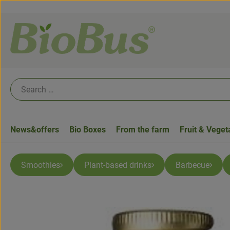
News&offers
Bio Boxes
From the farm
Fruit & Veget
Smoothies
Plant-based drinks
Barbecue