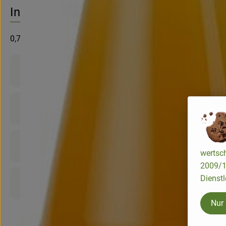
No suitable re
Discover suitable recipes
Info
0,75l
Product information
Ingredients
Nutrition data
wertsch
2009/13
Dienstl
Product sheet
Nur