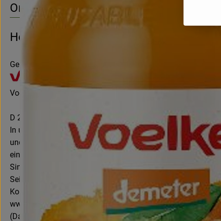
Origin
Hersteller: Voelkel
Germany (German)
Voelkel GmbH
D 29478 Höhbeck
In unserer familiengeführten Naturkostsafterei im Norden D
und besonders die Natur – und das seit mehr als 85 Jahren.
einiger Weniger, sondern gehört zwei gemeinnützigen Stiftu
Sinne kommt ein fester Teil unseres Gewinns ökologischen, so
Seit 2020 sind wir als eines von wenigen mittelständischen U
Kontrollnummer DE-NI-007-05193-BCD
www.voelkeljuice.de
(Daten von Ecoinform)