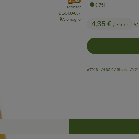
, association:
0,75l
Demeter
, certification authority:
DE-ÖKO-007
Allemagne
4,35 €
, origin:
/ Stück
6,
#7013
4,35 €
/ Stück
6,2
Recipes