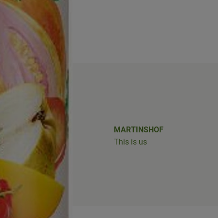
shof/
iobus_bringts/
MARTINSHOF
This is us