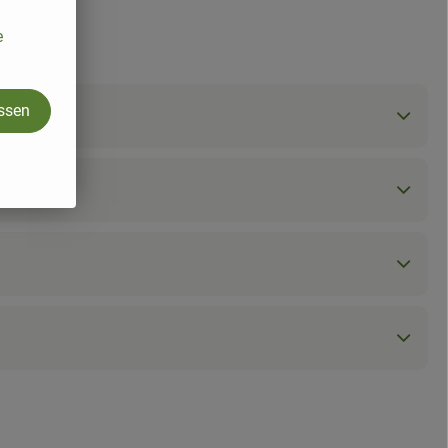
e
assen