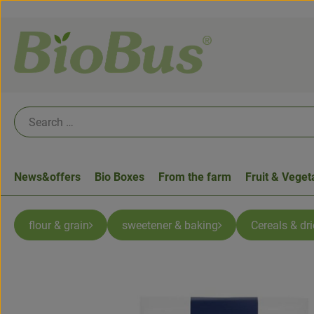
News&offers
Bio Boxes
From the farm
Fruit & Veget
flour & grain
sweetener & baking
Cereals & dri