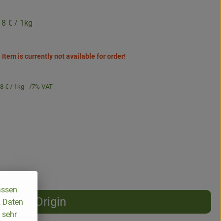
18 €
/ 1kg
Item is currently not available for order!
18 €
/ 1kg
7% VAT
assen
Origin
, Daten
 sehr