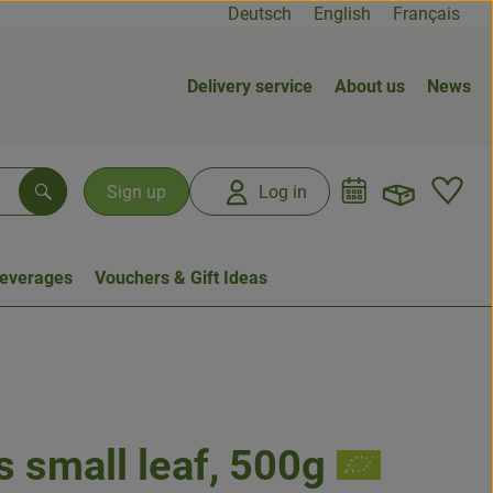
Deutsch
English
Français
Delivery service
About us
News
Open b
L
Sign up
Log in
Search
everages
Vouchers & Gift Ideas
s small leaf, 500g