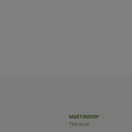
shof/
iobus_bringts/
MARTINSHOF
This is us