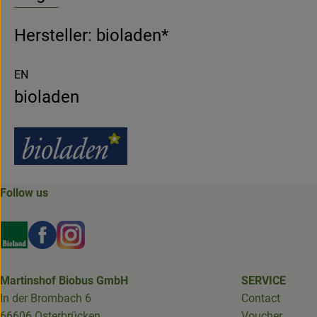
Hersteller: bioladen*
EN
bioladen
Follow us
Externer Link zu https://www.bioland.de/verbraucher
Externer Link zu https://www.facebook.com/martin
Externer Link zu https://www.instagram.com/b
Martinshof Biobus GmbH
SERVICE
In der Brombach 6
Contact
66606 Osterbrücken
Voucher