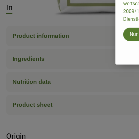
No suitable re
Discover suitable recipes
wertsch
Info
2009/13
Dienstl
Nur
Product information
Ingredients
Nutrition data
Product sheet
Origin