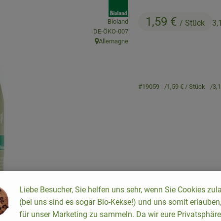
, association:
1,59 €
Bioland
/ Stück
3,
, certification authority:
DE-ÖKO-007
Allemagne
, origin:
#19059
1,59 €
/ Stück
3,
Liebe Besucher, Sie helfen uns sehr, wenn Sie Cookies zul
Recipes
(bei uns sind es sogar Bio-Kekse!) und uns somit erlauben
für unser Marketing zu sammeln. Da wir eure Privatsphäre