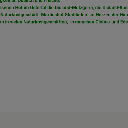
gkeit an Qualität und Frische.
senen Hof im Ostertal die Bioland-Metzgerei, die Bioland-Käse
s Naturkostgeschäft "Martinshof Stadtladen" im Herzen der Hau
man in vielen Naturkostgeschäften, in manchen Globus-und Ed