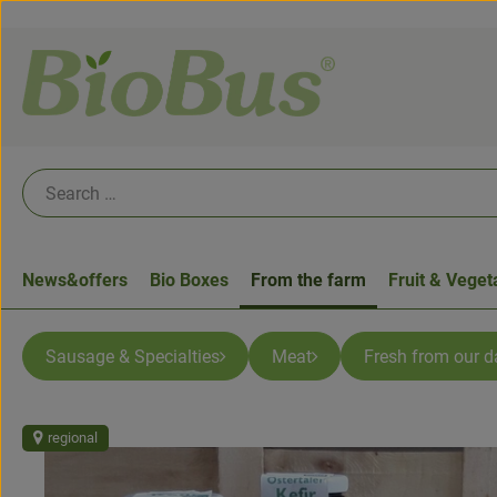
News&offers
Bio Boxes
From the farm
Fruit & Veget
Sausage & Specialties
Meat
Fresh from our d
regional