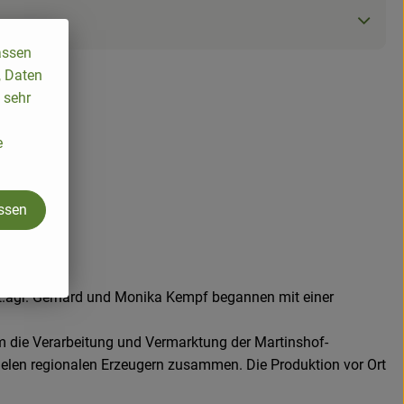
assen
, Daten
 sehr
e
assen
int.agr. Gerhard und Monika Kempf begannen mit einer
um die Verarbeitung und Vermarktung der Martinshof-
vielen regionalen Erzeugern zusammen. Die Produktion vor Ort