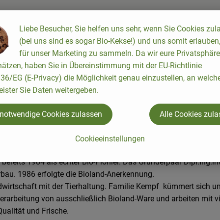
Liebe Besucher, Sie helfen uns sehr, wenn Sie Cookies zul
(bei uns sind es sogar Bio-Kekse!) und uns somit erlauben
für unser Marketing zu sammeln. Da wir eure Privatsphäre
ätzen, haben Sie in Übereinstimmung mit der EU-Richtlinie
6/EG (E-Privacy) die Möglichkeit genau einzustellen, an welch
eister Sie Daten weitergeben.
 notwendige Cookies zulassen
Alle Cookies zul
Cookieeinstellungen
 bereits 1984 als echter Bio-Pionier. Das Gründerpaar Dipl.Ing.
au. 1986 erfolgte die Bioland-Anerkennung.
ndwirtschaft mit der Tierhaltung. Familie Kempf kümmert sich 
Verarbeitung von ausschließlich Bioland-Ware und arbeiten mit 
ualität und Frische.