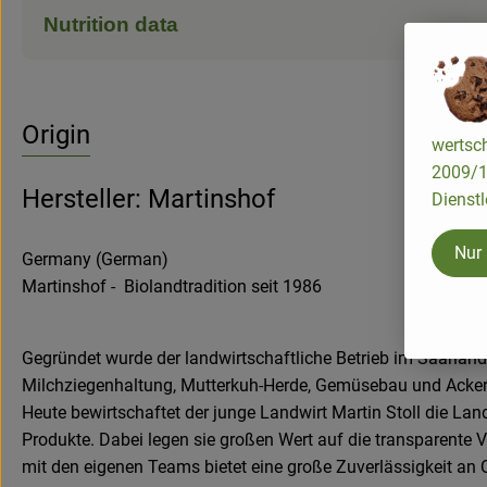
Nutrition data
Origin
wertsch
2009/13
Hersteller: Martinshof
Dienstl
Nur
Germany (German)
Martinshof - Biolandtradition seit 1986
Gegründet wurde der landwirtschaftliche Betrieb im Saarland
Milchziegenhaltung, Mutterkuh-Herde, Gemüsebau und Ackerb
Heute bewirtschaftet der junge Landwirt Martin Stoll die La
Produkte. Dabei legen sie großen Wert auf die transparente 
mit den eigenen Teams bietet eine große Zuverlässigkeit an Q