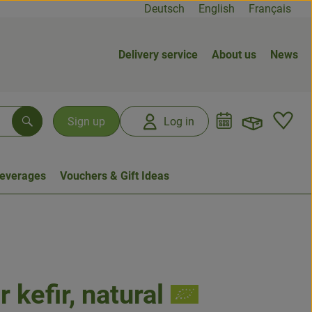
Deutsch
English
Français
Delivery service
About us
News
Open b
L
Sign up
Log in
Search
everages
Vouchers & Gift Ideas
 kefir, natural