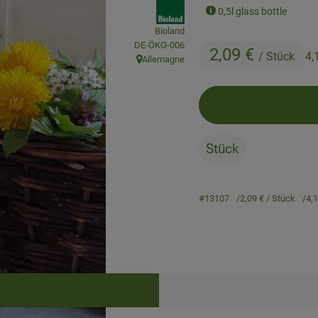
, association:
0,5l glass bottle
Bioland
, certification authority:
DE-ÖKO-006
2,09 €
/ Stück
4,
Allemagne
, origin:
Stück
#13107
2,09 €
/ Stück
4,
Recipes