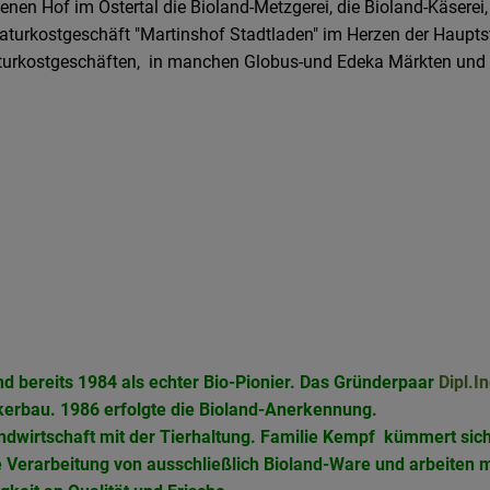
nen Hof im Ostertal die Bioland-Metzgerei, die Bioland-Käserei,
Naturkostgeschäft "Martinshof Stadtladen" im Herzen der Hauptst
aturkostgeschäften, in manchen Globus-und Edeka Märkten und a
nd bereits 1984 als echter Bio-Pionier. Das Gründerpaar
Dipl.In
erbau. 1986 erfolgte die Bioland-Anerkennung.
Landwirtschaft mit der Tierhaltung. Familie Kempf kümmert si
e Verarbeitung von ausschließlich Bioland-Ware und arbeiten 