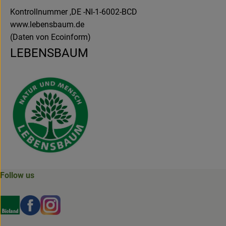
Kontrollnummer ,DE -NI-1-6002-BCD
www.lebensbaum.de
(Daten von Ecoinform)
LEBENSBAUM
Follow us
Externer Link zu https://www.bioland.de/verbraucher
Externer Link zu https://www.facebook.com/martin
Externer Link zu https://www.instagram.com/b