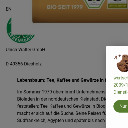
EN
Ulrich Walter GmbH
D 49356 Diepholz
wertsch
Lebensbaum: Tee, Kaffee und Gewürze in feinster Bio
2009/13
Im Sommer 1979 übernimmt Unternehmensgründer Ulri
Dienstl
Bioladen in der norddeutschen Kleinstadt Diepholz. Sc
feststellen: Tee, Kaffee und Gewürze in Bioqualität gibt 
Nur
macht er sich auf die Suche. Seine Reisen führen ihn n
Südfrankreich, Ägypten und später bis nach Indien.