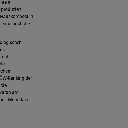
hteln
 produziert.
m Hauskompost in
r sind auch die
ologischer
hes
rfach
der
schen
IÖW-Ranking der
urde
wurde der
net. Mehr dazu