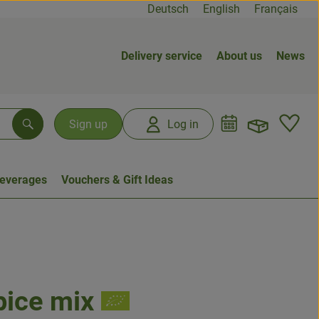
Deutsch
English
Français
Delivery service
About us
News
Open b
L
Sign up
Log in
Search
everages
Vouchers & Gift Ideas
pice mix