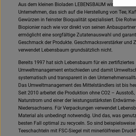
Aus dem kleinen Bioladen LEBENSBAUM wird ein mitte
Unternehmen, das sich auf die Herstellung von Tee, Ka
Gewürzen in feinster Bioqualität spezialisiert. Die Roh
Biopionier nach wie vor direkt von seinen Anbaupartne
ermöglicht eine sorgfältige Zutatenauswahl und garant
Geschmack der Produkte. Geschmacksverstärker und Z
verwendet Lebensbaum grundsätzlich nicht.
Bereits 1997 hat sich Lebensbaum für ein zertifiziertes
Umweltmanagement entschieden und damit Umweltsc
systematisch und transparent in den Unternehmensalltag
Das Umweltmanagement des Mittelständlers ist bis h
Seit 2010 arbeitet die Produktion ohne CO2 – Ausstoß
Naturstrom und einer der leistungsstärksten Erdwärme
Niedersachsens. Für Verpackungen verwendet Lebens
Material als unbedingt notwendig. Und das, was genutzt
besten Fall optimal zu recyceln. So sind beispielsweise
Teeschachteln mit FSC-Siegel mit minerlölfreien Druck