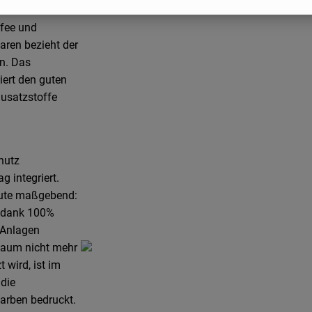
lständisches
ffee und
waren bezieht der
rn. Das
iert den guten
usatzstoffe
hutz
 integriert.
eute maßgebend:
, dank 100%
-Anlagen
baum nicht mehr
 wird, ist im
 die
farben bedruckt.