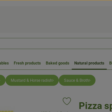
ables
Fresh products
Baked goods
Natural products
B
Mustard & Horse radish
Sauce & Broth
Pizza s
Add product to favorites