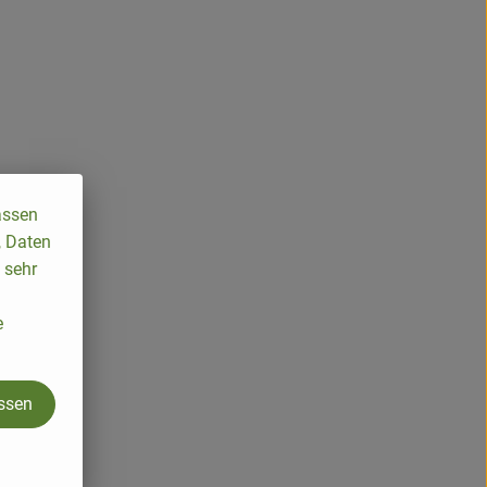
assen
, Daten
 sehr
e
assen