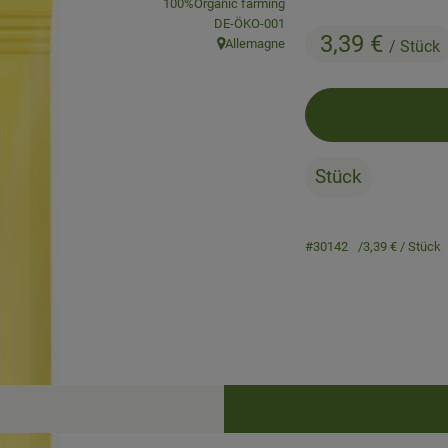
, association:
100%Organic farming
, certification authority:
DE-ÖKO-001
3,39 €
Allemagne
/ Stück
, origin:
Stück
#30142
3,39 €
/ Stück
Recipes