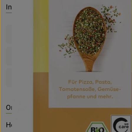
No suitable re
Discover suitable recipes
Info
Product information
Ingredients
Product sheet
Origin
Hersteller: LEBENSBAUM