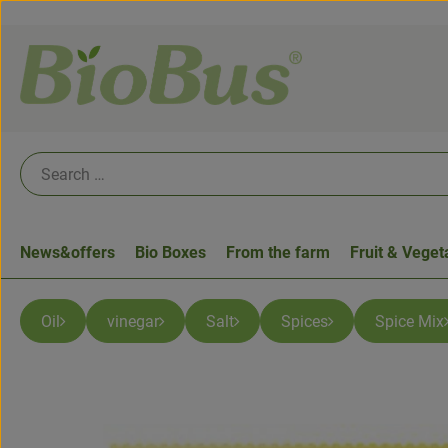
News&offers
Bio Boxes
From the farm
Fruit & Veget
Oil
vinegar
Salt
Spices
Spice Mix