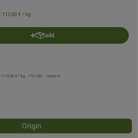
113,00 €
/ kg
add
Add product to basket
113,00 €
/ kg
7% VAT
class II
Origin