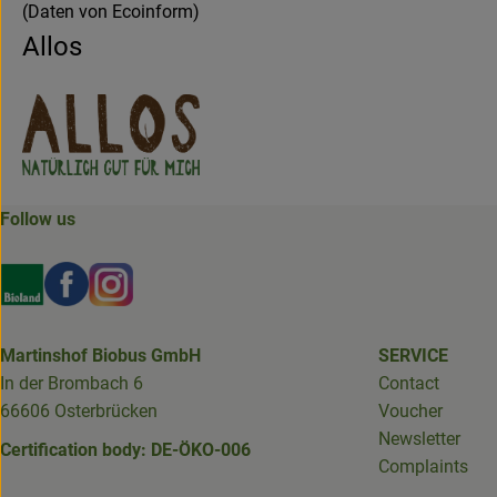
(Daten von Ecoinform)
Allos
Follow us
Externer Link zu https://www.bioland.de/verbraucher
Externer Link zu https://www.facebook.com/martin
Externer Link zu https://www.instagram.com/b
Martinshof Biobus GmbH
SERVICE
In der Brombach 6
Contact
66606 Osterbrücken
Voucher
Newsletter
Certification body: DE-ÖKO-006
Complaints