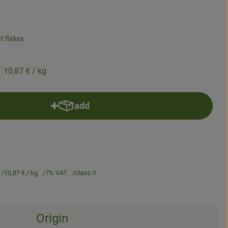
t flakes
10,87 €
/ kg
add
Add product to basket
10,87 €
/ kg
7% VAT
class II
Origin