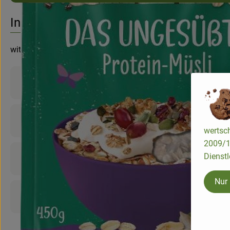
No suitable re
Discover suitable recipes
Info
with soy, oat, wheat flakes
Product information
Ingredients
wertsch
2009/13
Dienstl
Nutrition data
Nur
Product sheet