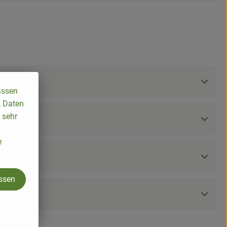
assen
, Daten
 sehr
e
assen