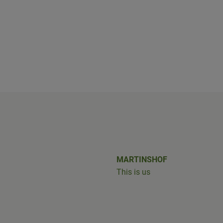
shof/
iobus_bringts/
MARTINSHOF
This is us