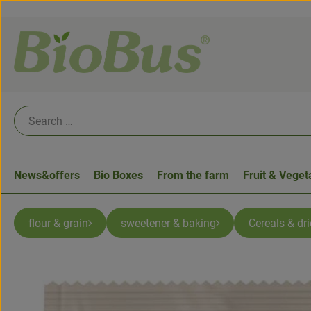
News&offers
Bio Boxes
From the farm
Fruit & Veget
flour & grain
sweetener & baking
Cereals & dri