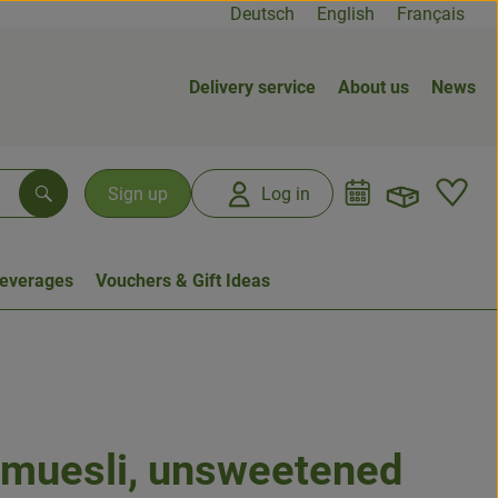
Deutsch
English
Français
Delivery service
About us
News
Open b
L
Sign up
Log in
Search
everages
Vouchers & Gift Ideas
 muesli, unsweetened