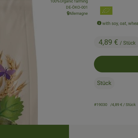
, association:
100%Organic farming
, certification authority:
DE-ÖKO-001
Allemagne
, origin:
with soy, oat, whea
4,89 €
/ Stück
Stück
#19030
4,89 €
/ Stück
Recipes