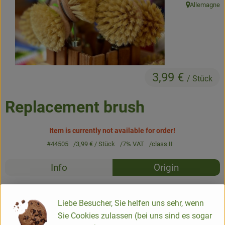
Allemagne
, origin:
Baked goods
Natural products
Beverages
3,99 €
/ Stück
Vouchers & Gift Ideas
Replacement brush
Delivery service
Item is currently not available for order!
About us
#44505
3,99 €
/ Stück
7% VAT
class II
Recipes
News
Info
Origin
No suitable rec
Discover suitable recipes
Info
Liebe Besucher, Sie helfen uns sehr, wenn
Sie Cookies zulassen (bei uns sind es sogar