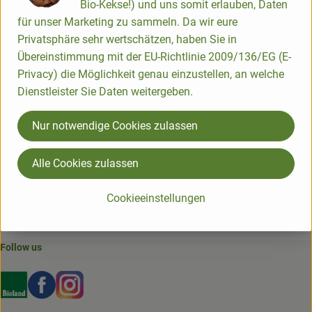
Bio-Kekse!) und uns somit erlauben, Daten
für unser Marketing zu sammeln. Da wir eure
Product information
Privatsphäre sehr wertschätzen, haben Sie in
Übereinstimmung mit der EU-Richtlinie 2009/136/EG (E-
Product sheet
Privacy) die Möglichkeit genau einzustellen, an welche
Dienstleister Sie Daten weitergeben.
Nur notwendige Cookies zulassen
Origin
Alle Cookies zulassen
Hersteller: RED
Cookieeinstellungen
EN
Follow us
Externer Link zu https://www.bioland.de/verbraucher
Externer Link zu https://www.facebook.com/martin
Externer Link zu https://www.instagram.com/b