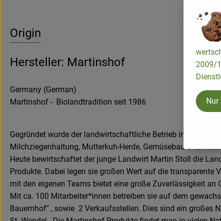
Origin
wertsch
Hersteller: Martinshof
2009/13
Dienstl
Germany (German)
Nur
Martinshof - Biolandtradition seit 1986
Gegründet wurde der landwirtschaftliche Betrieb im Saarland
Milchziegenhaltung, Mutterkuh-Herde, Gemüsebau und Ackerb
Heute bewirtschaftet der junge Landwirt Martin Stoll die La
Produkte. Dabei legen sie großen Wert auf die transparente 
mit den eigenen Teams bietet eine große Zuverlässigkeit an Q
Mit ca. 100 Mitarbeiter*innen betreiben sie auf dem gewachse
Bauernhof" , sowie 2 Verkaufsstellen. Dies sind ein großes 
St. Wendel. Die Martinshof-Produkte findet man in vielen N