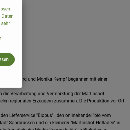
assen
, Daten
 sehr
e
assen
int.agr. Gerhard und Monika Kempf begannen mit einer
um die Verarbeitung und Vermarktung der Martinshof-
vielen regionalen Erzeugern zusammen. Die Produktion vor Ort
 den Lieferservice "Biobus" , den onlinehandel "bio vom
adt Saarbrücken und ein kleinerer "Martinshof Hofladen" in
ls französische Marke "ferme du bio" in Bioläden in