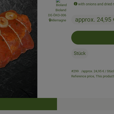
, association:
with onions and dried
Bioland
, certification authority:
DE-ÖKO-006
approx. 24,95
Allemagne
, origin:
Stück
#299
approx. 24,95 €
/ Stüc
Reference price,
This product 
Recipes