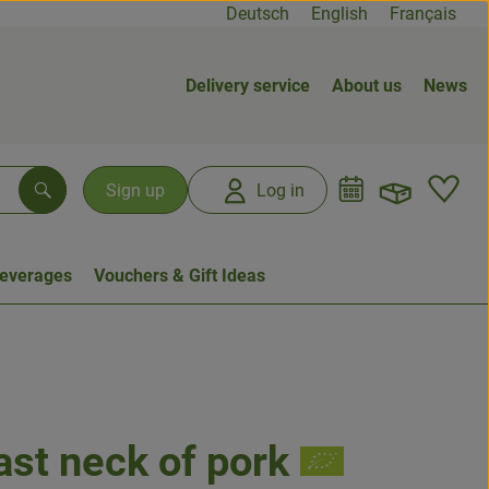
Deutsch
English
Français
Delivery service
About us
News
Open b
L
Sign up
Log in
Search
everages
Vouchers & Gift Ideas
ast neck of pork