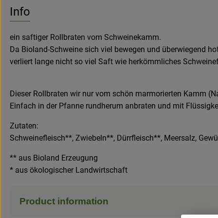
No suitable re
Discover suitable recipes
Info
ein saftiger Rollbraten vom Schweinekamm.
Da Bioland-Schweine sich viel bewegen und überwiegend hofe
verliert lange nicht so viel Saft wie herkömmliches Schweine
Dieser Rollbraten wir nur vom schön marmorierten Kamm (Na
Einfach in der Pfanne rundherum anbraten und mit Flüssigkei
Zutaten:
Schweinefleisch**, Zwiebeln**, Dürrfleisch**, Meersalz, Gewü
** aus Bioland Erzeugung
* aus ökologischer Landwirtschaft
Product information