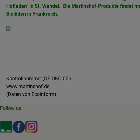
Hofladen" in
St. Wendel. Die Martinshof-Produkte findet 
Bioläden in Frankreich.
Kontrollnummer ,DE-ÖKO-006
www.martinshof.de
(Daten von Ecoinform)
Follow us
Externer Link zu https://www.bioland.de/verbraucher
Externer Link zu https://www.facebook.com/martin
Externer Link zu https://www.instagram.com/b