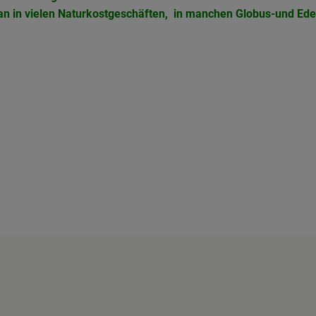
man in vielen Naturkostgeschäften, in manchen Globus-und Ed
shof/
iobus_bringts/