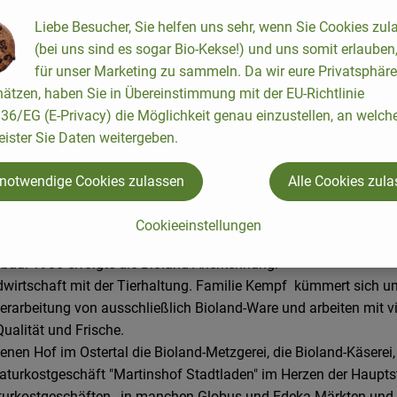
Liebe Besucher, Sie helfen uns sehr, wenn Sie Cookies zul
(bei uns sind es sogar Bio-Kekse!) und uns somit erlauben
für unser Marketing zu sammeln. Da wir eure Privatsphäre
ätzen, haben Sie in Übereinstimmung mit der EU-Richtlinie
6/EG (E-Privacy) die Möglichkeit genau einzustellen, an welch
eister Sie Daten weitergeben.
 notwendige Cookies zulassen
Alle Cookies zul
Cookieeinstellungen
 bereits 1984 als echter Bio-Pionier. Das Gründerpaar Dipl.Ing.
au. 1986 erfolgte die Bioland-Anerkennung.
ndwirtschaft mit der Tierhaltung. Familie Kempf kümmert sich 
Verarbeitung von ausschließlich Bioland-Ware und arbeiten mit 
ualität und Frische.
nen Hof im Ostertal die Bioland-Metzgerei, die Bioland-Käserei,
Naturkostgeschäft "Martinshof Stadtladen" im Herzen der Hauptst
aturkostgeschäften, in manchen Globus-und Edeka Märkten und a