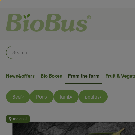
News&offers
Bio Boxes
From the farm
Fruit & Veget
Beef
Pork
lamb
poultry
regional