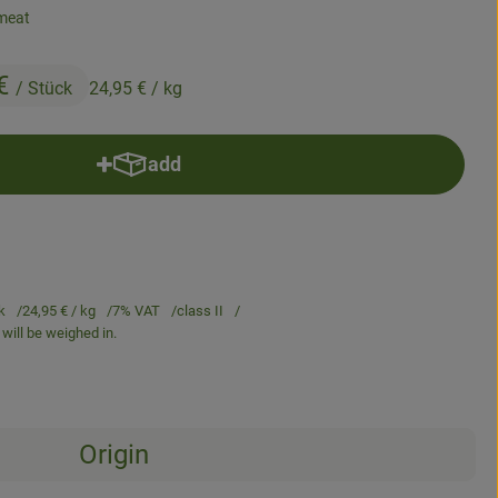
 meat
 €
/ Stück
24,95 €
/ kg
add
Add product to basket
k
24,95 €
/ kg
7% VAT
class II
will be weighed in.
Origin