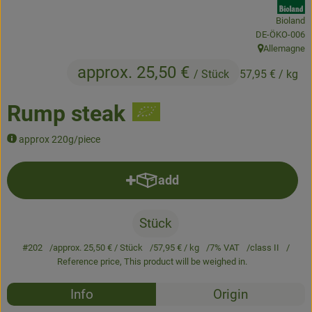
Bioland
Baked goods
, certification 
DE-ÖKO-006
Allemagne
Natural products
, origin:
approx. 25,50 €
/ Stück
57,95 €
/ kg
Beverages
Rump steak
Vouchers & Gift Ideas
approx 220g/piece
Delivery service
add
Add product to basket
About us
Stück
News
#202
approx. 25,50 €
/ Stück
57,95 €
/ kg
7% VAT
class II
Reference price,
This product will be weighed in.
Recipes
Info
Origin