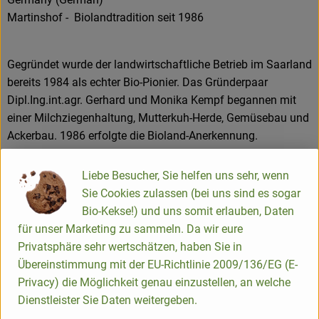
Martinshof - Biolandtradition seit 1986
Gegründet wurde der landwirtschaftliche Betrieb im Saarland
bereits 1984 als echter Bio-Pionier. Das Gründerpaar
Dipl.Ing.int.agr. Gerhard und Monika Kempf begannen mit
einer Milchziegenhaltung, Mutterkuh-Herde, Gemüsebau und
Ackerbau. 1986 erfolgte die Bioland-Anerkennung.
Heute bewirtschaftet der junge Landwirt Martin Stoll die
Landwirtschaft mit der Tierhaltung. Familie Kempf kümmert
Liebe Besucher, Sie helfen uns sehr, wenn
sich um die Verarbeitung und Vermarktung der Martinshof-
Sie Cookies zulassen (bei uns sind es sogar
Produkte. Dabei legen sie großen Wert auf die transparente
Bio-Kekse!) und uns somit erlauben, Daten
Verarbeitung von ausschließlich Bioland-Ware und arbeiten
für unser Marketing zu sammeln. Da wir eure
mit vielen regionalen Erzeugern zusammen. Die Produktion
Privatsphäre sehr wertschätzen, haben Sie in
vor Ort mit den eigenen Teams bietet eine große
Übereinstimmung mit der EU-Richtlinie 2009/136/EG (E-
Zuverlässigkeit an Qualität und Frische.
Privacy) die Möglichkeit genau einzustellen, an welche
Mit ca. 100 Mitarbeiter*innen betreiben sie auf dem
Dienstleister Sie Daten weitergeben.
gewachsenen Hof im Ostertal die Bioland-Metzgerei, die