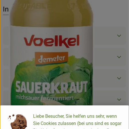
No suitable rec
Discover suitable recipes
Info
Product information
Ingredients
Nutrition data
Product sheet
Liebe Besucher, Sie helfen uns sehr, wenn
Sie Cookies zulassen (bei uns sind es sogar
Origin