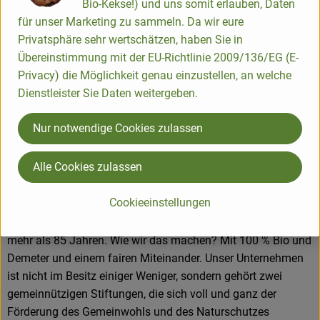
Bio-Kekse!) und uns somit erlauben, Daten
für unser Marketing zu sammeln. Da wir eure
Hersteller: Voelkel
Privatsphäre sehr wertschätzen, haben Sie in
Übereinstimmung mit der EU-Richtlinie 2009/136/EG (E-
DV
Privacy) die Möglichkeit genau einzustellen, an welche
Dienstleister Sie Daten weitergeben.
Voelkel GmbH
Nur notwendige Cookies zulassen
D 29478 Höhbeck
Alle Cookies zulassen
In unserer familiengeführten Naturkostsafterei im Norden
Deutschlands machen wir Saft so, dass alle etwas davon
Cookieeinstellungen
haben: Unsere Kund*innen, Mitarbeiter*innen,
Anbaupartner*innen und besonders die Natur – und das seit
mehr als 85 Jahren. Wie wir das machen? Mit 100 % Bio und
Demeter und einem fairen Miteinander. Unser Unternehmen
ist nicht im Besitz einiger Weniger, sondern gehört zwei
gemeinnützigen Stiftungen, die sich voll und ganz der
Förderung des Gemeinwohls und des Naturschutzes