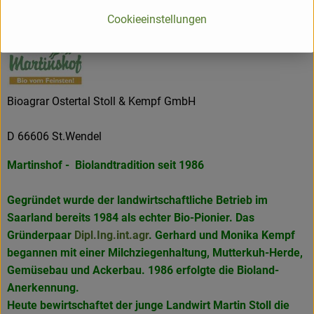
Bioläden in Frankreich.
Cookieeinstellungen
Bioagrar Ostertal Stoll & Kempf GmbH
D 66606 St.Wendel
Martinshof - Biolandtradition seit 1986
Gegründet wurde der landwirtschaftliche Betrieb im
Saarland bereits 1984 als echter Bio-Pionier. Das
Gründerpaar
Dipl.Ing.int.agr
. Gerhard und Monika Kempf
begannen mit einer Milchziegenhaltung, Mutterkuh-Herde,
Gemüsebau und Ackerbau. 1986 erfolgte die Bioland-
Anerkennung.
Heute bewirtschaftet der junge Landwirt Martin Stoll die