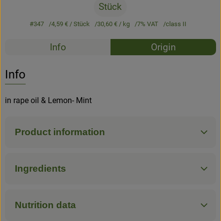
Stück
#347
4,59 €
/ Stück
30,60 €
/ kg
7% VAT
class II
Recipes
Info
Origin
No suitable rec
Discover suitable recipes
Info
in rape oil & Lemon- Mint
Product information
Ingredients
Nutrition data