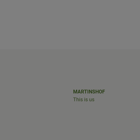
shof/
iobus_bringts/
MARTINSHOF
This is us