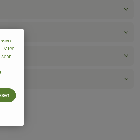
assen
, Daten
 sehr
e
assen