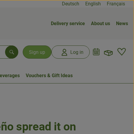
Deutsch
English
Français
Delivery service
About us
News
Open b
L
Sign up
Log in
Search
everages
Vouchers & Gift Ideas
o spread it on