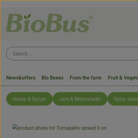
News&offers
Bio Boxes
From the farm
Fruit & Veget
Honey & Syrup
Jam & Marmalade
Spicy spre