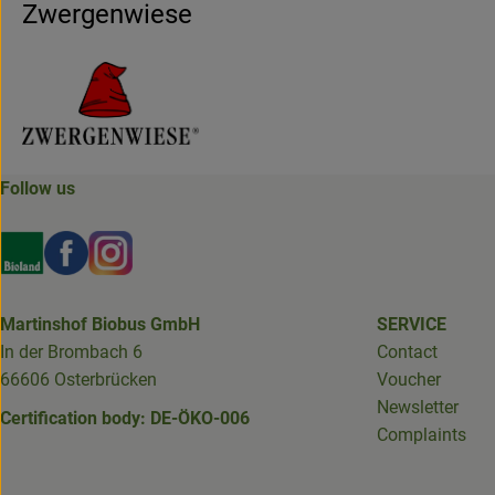
Zwergenwiese
Follow us
Externer Link zu https://www.bioland.de/verbraucher
Externer Link zu https://www.facebook.com/martin
Externer Link zu https://www.instagram.com/b
Martinshof Biobus GmbH
SERVICE
In der Brombach 6
Contact
66606 Osterbrücken
Voucher
Newsletter
Certification body: DE-ÖKO-006
Complaints