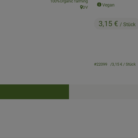
, association:
100%Organic farming
Vegan
DV
, origin:
3,15 €
/ Stück
#22099
3,15 €
/ Stück
Recipes
cipes were found.