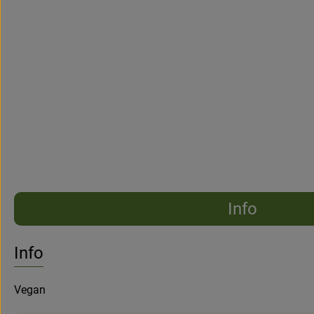
Info
No suitable re
Discover suitable recipes
Info
Vegan