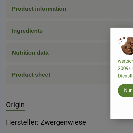
Product information
Ingredients
Nutrition data
wertsch
2009/13
Product sheet
Dienstl
Nur
Origin
Hersteller: Zwergenwiese