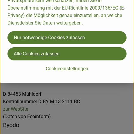
Privatsphäre sehr wertschätzen, haben Sie in
Übereinstimmung mit der EU-Richtlinie 2009/136/EG (E-
Privacy) die Möglichkeit genau einzustellen, an welche
Origin
Dienstleister Sie Daten weitergeben.
Hersteller: BYODO
Nur notwendige Cookies zulassen
Italy
Alle Cookies zulassen
Cookieeinstellungen
Byodo Naturkost GmbH
D 84453 Mühldorf
Kontrollnummer D-BY-M-13-2111-BC
zur WebSite
(Daten von Ecoinform)
Byodo