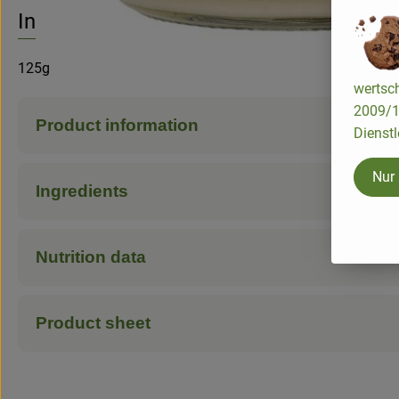
No suitable re
Discover suitable recipes
Info
125g
wertsch
2009/13
Product information
Dienstl
Nur
Ingredients
Nutrition data
Product sheet