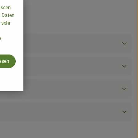
assen
, Daten
 sehr
e
assen