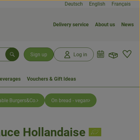
Deutsch
English
Français
Delivery service
About us
News
Open b
L
Sign up
Log in
Search
everages
Vouchers & Gift Ideas
able Burgers&Co.
On bread - vegan
uce Hollandaise