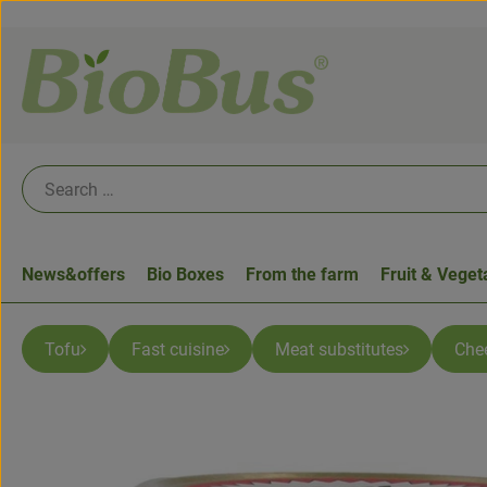
News&offers
Bio Boxes
From the farm
Fruit & Veget
Tofu
Fast cuisine
Meat substitutes
Che