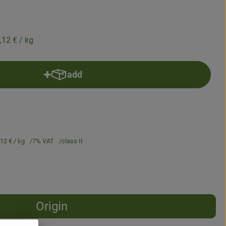
,12 €
/ kg
add
Add product to basket
,12 €
/ kg
7% VAT
class II
Origin