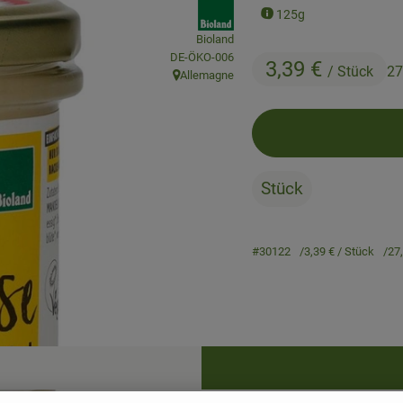
, association:
125g
Bioland
, certification authority:
DE-ÖKO-006
3,39 €
/ Stück
27
Allemagne
, origin:
Stück
#30122
3,39 €
/ Stück
27
Recipes