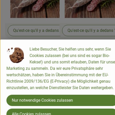
Produits de boulangerie
Produits naturels
Qu'est-ce qu'il y a dedans ?
Qu'est-ce qu'il y a dedans 
Boissons
Bons d'achat & idées cadeaux
Abo-Charcuterie Petit
Abo-Charcuterie Grande
Liebe Besucher, Sie helfen uns sehr, wenn Sie
Cookies zulassen (bei uns sind es sogar Bio-
Suivez-nous
Livraison
Kekse!) und uns somit erlauben, Daten für unse
Marketing zu sammeln. Da wir eure Privatsphäre sehr
Externer Link zu https://www.bioland.de/verbraucher
Externer Link zu https://www.facebook.com/martin
Externer Link zu https://www.instagram.com/b
Qui sommes nous
wertschätzen, haben Sie in Übereinstimmung mit der EU-
Richtlinie 2009/136/EG (E-Privacy) die Möglichkeit genau
Nouveau
einzustellen, an welche Dienstleister Sie Daten weitergeben.
Martinshof Biobus GmbH
In der Brombach 6
Nur notwendige Cookies zulassen
66606 Osterbrücken
Organisme de contrôle: DE-ÖKO-006
Alle Cookies zulassen