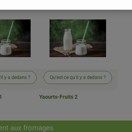
'il y a dedans ?
Qu'est-ce qu'il y a dedans ?
1
Yaourts-Fruits 2
nt aux fromages