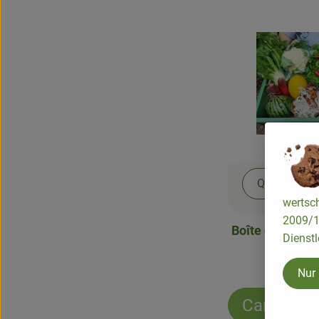
Qu'est-ce qu
wertsch
2009/13
Boîte de burea
Dienstl
Nur
Carrousel