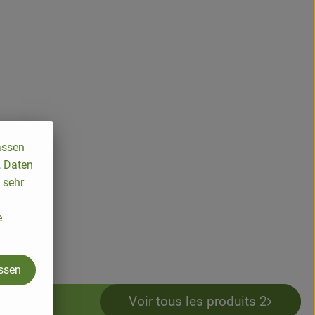
assen
, Daten
 sehr
e
assen
Voir tous les produits 2