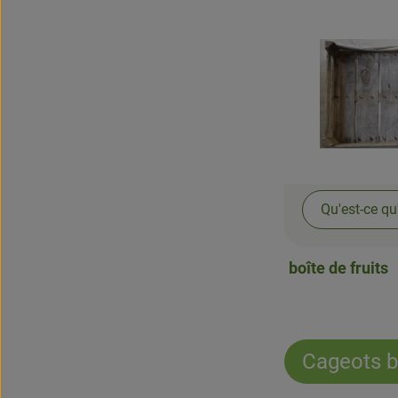
Qu'est-ce qu
boîte de fruits
Cageots b