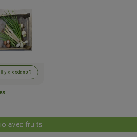
'il y a dedans ?
es
o avec fruits