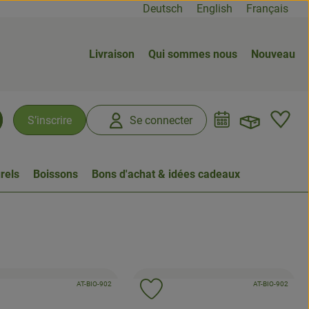
Deutsch
English
Français
Livraison
Qui sommes nous
Nouveau
Ouvrir
L
S’inscrire
Se connecter
chercher
rels
Boissons
Bons d'achat & idées cadeaux
, Autorité de contrôle:
, Autorité de contrô
, Association:
AT-BIO-902
, Associatio
AT-BIO-902
uter le produit aux favoris
Ajouter le produit aux favoris