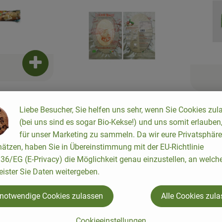
Ajouter le produit au panier
3,85 
, Prix:
ur focaccia
Ajouter le produi
Liebe Besucher, Sie helfen uns sehr, wenn Sie Cookies zul
pâte à 
(bei uns sind es sogar Bio-Kekse!) und uns somit erlauben
, Prix de 
AT
9,62 €
/ 
5,89 €
/ pièce
, Origine:
für unser Marketing zu sammeln. Da wir eure Privatsphäre
, Prix:
ätzen, haben Sie in Übereinstimmung mit der EU-Richtlinie
Bases de gâteaux à
6/EG (E-Privacy) die Möglichkeit genau einzustellen, an welch
l'épeautre et à la flamme
eister Sie Daten weitergeben.
, Prix de référence:
Allemagne
19,63 €
/ 1kg
, Origine:
 notwendige Cookies zulassen
Alle Cookies zul
, Autorité de contrôle:
, Autorité de contrôle:
, Association:
AT-BIO-902
, Association:
BE-BIO-02
roduit aux favoris
Ajouter le produit aux favoris
Cookieeinstellungen