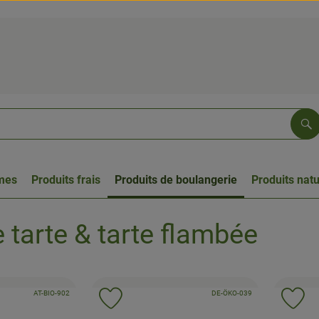
Re
umes
Produits frais
Produits de boulangerie
Produits natu
 tarte & tarte flambée
, Autorité de contrôle:
, Autorité de contrôle:
, Association:
AT-BIO-902
, Association:
DE-ÖKO-039
roduit aux favoris
Ajouter le produit aux favoris
Ajo