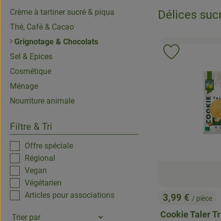
Crème à tartiner sucré & piqua
Délices suc
Thé, Café & Cacao
Grignotage & Chocolats
Ajouter le p
Sel & Epices
Cosmétique
Ménage
Nourriture animale
Filtre & Tri
Offre spéciale
Régional
Vegan
Végétarien
Articles pour associations
3,99 €
/ pièce
, Prix:
Cookie Taler Tr