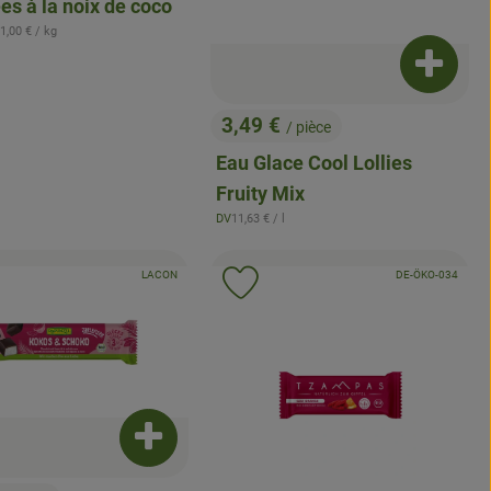
s à la noix de coco
t au panier
 Prix de référence:
1,00 €
/ kg
Ajouter 
3,49 €
/ pièce
, Prix:
Eau Glace Cool Lollies
Fruity Mix
, Prix de référence:
DV
11,63 €
/ l
, Origine:
, Autorité de contrôle:
, Autorité de contrôle
, Association:
LACON
, Association
DE-ÖKO-034
uter le produit aux favoris
Ajouter le produit aux favoris
Ajouter le produit au panier