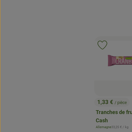
Ajouter le p
1,33 €
/ pièce
, Prix:
Tranches de fru
Cash
, Prix de référ
Allemagne
33,25 €
/ kg
, Origine: