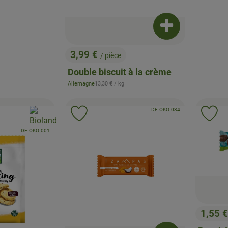
Ajouter le produi
3,99 €
/ pièce
, Prix:
Double biscuit à la crème
, Prix de référence:
Allemagne
13,30 €
/ kg
, Origine:
, Autorité de contrôle:
, Association:
, Association:
DE-ÖKO-034
roduit aux favoris
Ajouter le produit aux favoris
Ajo
, Autorité de contrôle:
DE-ÖKO-001
1,55 
, Prix: