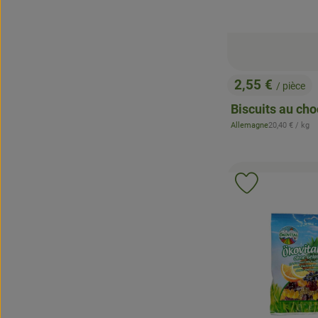
2,55 €
/ pièce
, Prix:
Biscuits au cho
, Prix de référ
Allemagne
20,40 €
/ kg
, Origine:
Ajouter le p