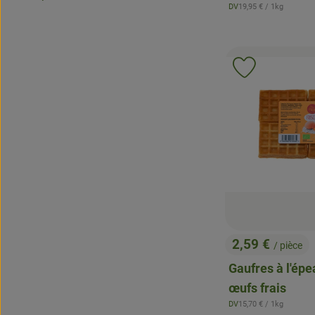
, Prix de référence:
DV
19,95 €
/ 1kg
, Origine:
Ajouter le p
2,59 €
/ pièce
, Prix:
Gaufres à l'épe
œufs frais
, Prix de référence:
DV
15,70 €
/ 1kg
, Origine: