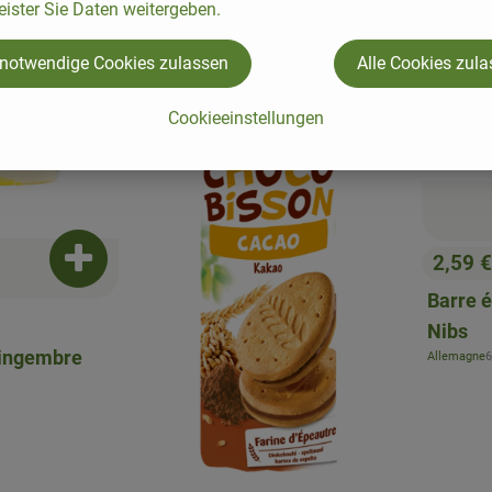
eister Sie Daten weitergeben.
 notwendige Cookies zulassen
Alle Cookies zul
Cookieeinstellungen
2,59 
Ajouter le produit au panier
, Prix:
Barre 
Nibs
gingembre
,
Allemagne
6
, Origine: