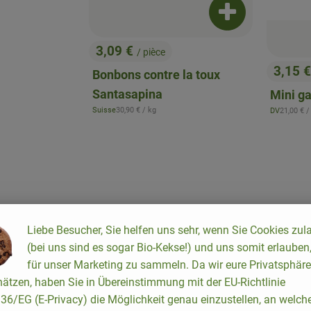
Ajouter le produi
3,09 €
/ pièce
, Prix:
3,15 
Bonbons contre la toux
, Prix:
Santasapina
Mini ga
, Prix de référence:
Suisse
30,90 €
/ kg
, Prix de
DV
21,00 €
/
, Origine:
, Origine:
Liebe Besucher, Sie helfen uns sehr, wenn Sie Cookies zul
(bei uns sind es sogar Bio-Kekse!) und uns somit erlauben
für unser Marketing zu sammeln. Da wir eure Privatsphäre
, Autorité de contrôle:
, Autorité de contrôle:
, Association:
ABCERT
, Association:
DE-ÖKO-001
roduit aux favoris
Ajouter le produit aux favoris
Ajo
ätzen, haben Sie in Übereinstimmung mit der EU-Richtlinie
6/EG (E-Privacy) die Möglichkeit genau einzustellen, an welch