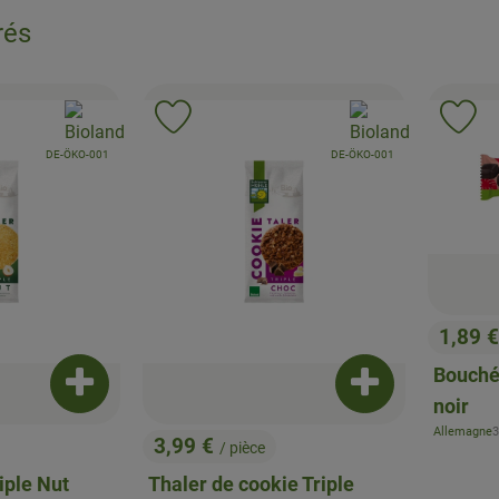
rés
, Association:
, Association:
roduit aux favoris
Ajouter le produit aux favoris
Ajo
, Autorité de contrôle:
, Autorité de contrôle:
DE-ÖKO-001
DE-ÖKO-001
1,89 
, Prix:
Bouché
Ajouter le produit au panier
Ajouter le produi
noir
,
Allemagne
3
, Origine:
3,99 €
/ pièce
, Prix:
iple Nut
Thaler de cookie Triple