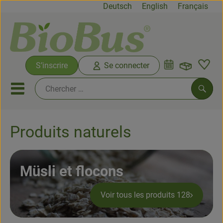
Deutsch
English
Français
Ouvrir 
S’inscrire
Se connecter
Lien
Ouvrir ou fermer le menu mob
Reche
Produits naturels
Offres spéciales
Biocrates
Müsli et flocons
De la ferme
Voir tous les produits 128
Fruits & légumes
Produits frais