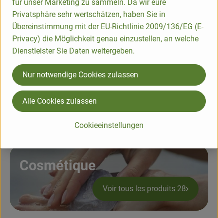
für unser Marketing zu sammeln. Da wir eure
Grignotage & Chocolats
Privatsphäre sehr wertschätzen, haben Sie in
Übereinstimmung mit der EU-Richtlinie 2009/136/EG (E-
Voir tous les produits 105
Privacy) die Möglichkeit genau einzustellen, an welche
Dienstleister Sie Daten weitergeben.
Nur notwendige Cookies zulassen
Sel & Epices
Alle Cookies zulassen
Voir tous les produits 141
Cookieeinstellungen
Cosmétique
Voir tous les produits 28