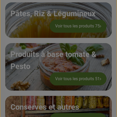
Produits de boulangerie
Pâtes, Riz & Légumineux
Produits naturels
Voir tous les produits 75
Boissons
Bons d'achat & idées cadeaux
Produits à base tomate &
Livraison
Pesto
Qui sommes nous
Voir tous les produits 51
Nouveau
Conserves et autres