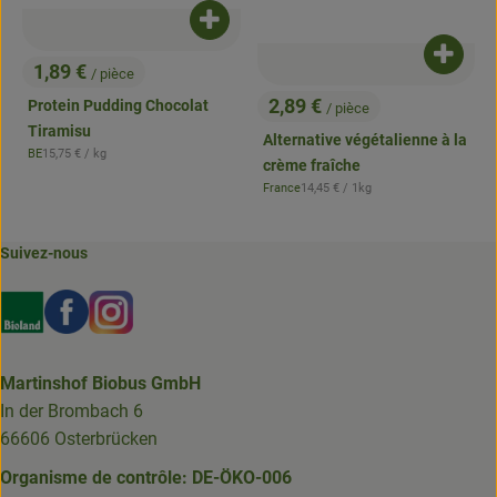
Ajouter le produit au panier
Ajouter
1,89 €
/ pièce
, Prix:
2,89 €
Protein Pudding Chocolat
/ pièce
, Prix:
Tiramisu
Alternative végétalienne à la
, Prix de référence:
BE
15,75 €
/ kg
, Origine:
crème fraîche
, Prix de référence:
France
14,45 €
/ 1kg
, Origine:
Suivez-nous
Externer Link zu https://www.bioland.de/verbraucher
Externer Link zu https://www.facebook.com/martin
Externer Link zu https://www.instagram.com/b
Martinshof Biobus GmbH
In der Brombach 6
66606 Osterbrücken
Organisme de contrôle: DE-ÖKO-006