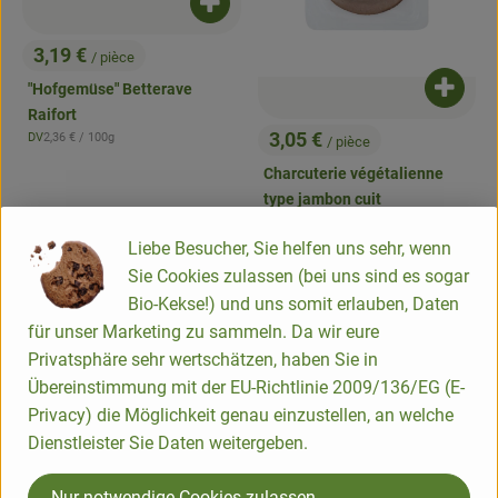
Ajouter le produit au panier
3,19 €
/ pièce
, Prix:
"Hofgemüse" Betterave
Ajouter
Raifort
3,05 €
, Prix de référence:
DV
2,36 €
/ 100g
/ pièce
, Origine:
, Prix:
Charcuterie végétalienne
type jambon cuit
, Prix de référence:
Allemagne
30,50 €
/ kg
, Origine:
Liebe Besucher, Sie helfen uns sehr, wenn
, Autorité de contrôle:
DE-ÖKO-034
, Association:
, Associati
Sie Cookies zulassen (bei uns sind es sogar
Ajouter le produit aux favoris
Ajouter le produit aux favoris
Bio-Kekse!) und uns somit erlauben, Daten
, Autorité de contrôle:
DE-ÖKO-007
für unser Marketing zu sammeln. Da wir eure
Privatsphäre sehr wertschätzen, haben Sie in
Übereinstimmung mit der EU-Richtlinie 2009/136/EG (E-
Privacy) die Möglichkeit genau einzustellen, an welche
Dienstleister Sie Daten weitergeben.
Nur notwendige Cookies zulassen