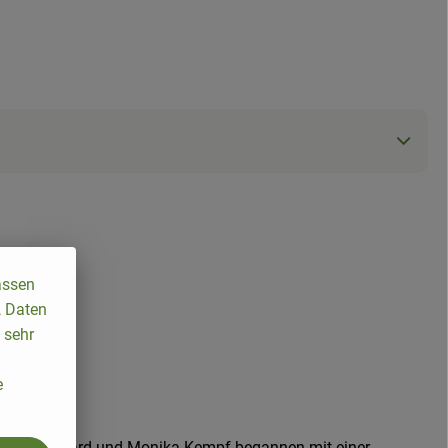
assen
, Daten
 sehr
e
int.agr. Gerhard und Monika Kempf begannen mit einer