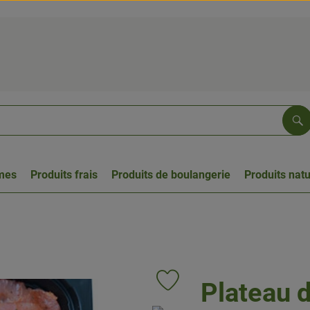
Re
umes
Produits frais
Produits de boulangerie
Produits natu
Plateau d
Ajouter le produit aux favoris