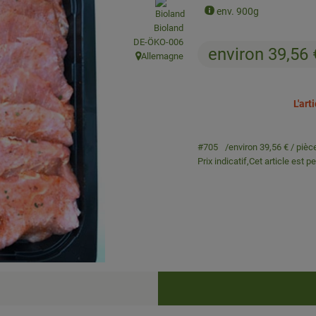
, Association:
env. 900g
Bioland
, Autorité de contrôle:
DE-ÖKO-006
environ 39,56
Allemagne
, Origine:
L'ar
#705
environ 39,56 €
/ pièc
Prix indicatif,
Cet article est p
Recettes