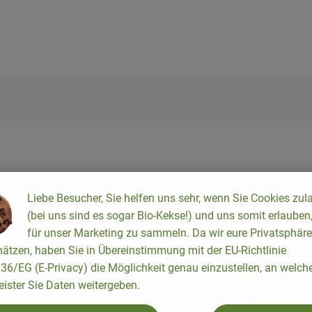
 recette appropriée n'a été trouvée.
Liebe Besucher, Sie helfen uns sehr, wenn Sie Cookies zul
(bei uns sind es sogar Bio-Kekse!) und uns somit erlauben
für unser Marketing zu sammeln. Da wir eure Privatsphäre
ätzen, haben Sie in Übereinstimmung mit der EU-Richtlinie
6/EG (E-Privacy) die Möglichkeit genau einzustellen, an welch
eister Sie Daten weitergeben.
 bereits 1984 als echter Bio-Pionier. Das Gründerpaar Dipl.Ing.