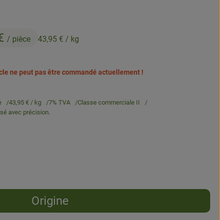
 €
/ pièce
43,95 €
/ kg
ticle ne peut pas être commandé actuellement !
e
43,95 €
/ kg
7% TVA
Classe commerciale II
esé avec précision.
Origine