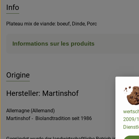
Aucune
Découvrez des recettes adaptées
Info
Plateau mix de viande: boeuf, Dinde, Porc
Informations sur les produits
Origine
Hersteller: Martinshof
Allemagne (Allemand)
wertsch
Martinshof - Biolandtradition seit 1986
2009/13
Dienstl
Gegründet wurde der landwirtschaftliche Betrieb im Saarland