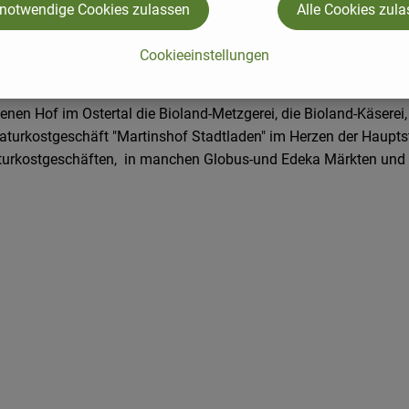
 notwendige Cookies zulassen
Alle Cookies zul
au. 1986 erfolgte die Bioland-Anerkennung.
ndwirtschaft mit der Tierhaltung. Familie Kempf kümmert sich 
Cookieeinstellungen
Verarbeitung von ausschließlich Bioland-Ware und arbeiten mit 
ualität und Frische.
nen Hof im Ostertal die Bioland-Metzgerei, die Bioland-Käserei,
Naturkostgeschäft "Martinshof Stadtladen" im Herzen der Hauptst
aturkostgeschäften, in manchen Globus-und Edeka Märkten und a