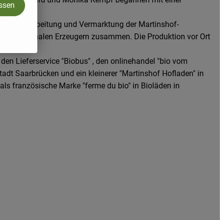
assen
um die Verarbeitung und Vermarktung der Martinshof-
vielen regionalen Erzeugern zusammen. Die Produktion vor Ort
 den Lieferservice "Biobus" , den onlinehandel "bio vom
adt Saarbrücken und ein kleinerer "Martinshof Hofladen" in
ls französische Marke "ferme du bio" in Bioläden in