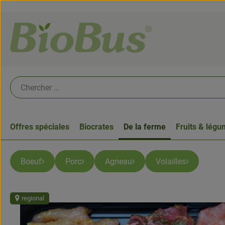
Offres spéciales
Biocrates
De la ferme
Fruits & lég
Boeuf
Porc
Agneau
Volailles
regional