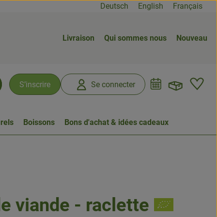
Deutsch
English
Français
Livraison
Qui sommes nous
Nouveau
Ouvrir
L
S’inscrire
Se connecter
chercher
rels
Boissons
Bons d'achat & idées cadeaux
e viande - raclette