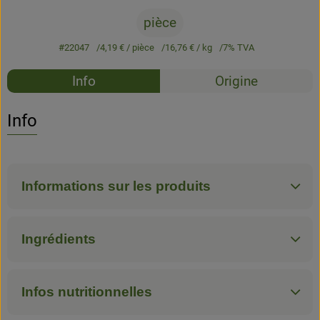
pièce
#22047
4,19 €
/ pièce
16,76 €
/ kg
7% TVA
Recettes
Info
Origine
Aucune 
Découvrez des recettes adaptées
Info
Informations sur les produits
Ingrédients
Infos nutritionnelles