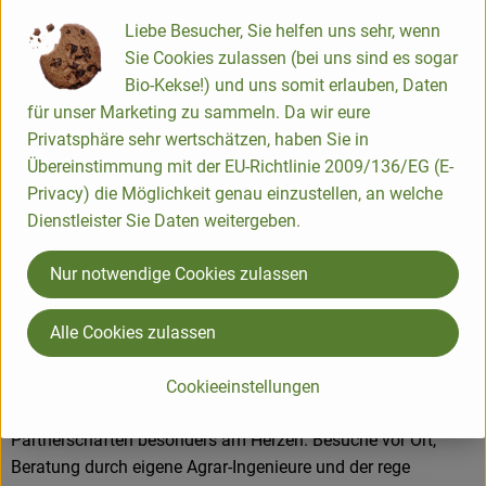
Kaffee zum Kernsortiment. Die Hälfte dieser Produkte wird in
Liebe Besucher, Sie helfen uns sehr, wenn
Legau im Allgäu hergestellt oder verarbeitet.
Sie Cookies zulassen (bei uns sind es sogar
Bio-Kekse!) und uns somit erlauben, Daten
für unser Marketing zu sammeln. Da wir eure
Produkte in bester Bio-Qualität
Privatsphäre sehr wertschätzen, haben Sie in
Übereinstimmung mit der EU-Richtlinie 2009/136/EG (E-
Produktqualität steht bei Rapunzel an erster Stelle. Das
Privacy) die Möglichkeit genau einzustellen, an welche
Qualitätssicherungs-Team nimmt daher eine
Dienstleister Sie Daten weitergeben.
Schlüsselposition im Unternehmen ein. Die Kontrollen der
Rohstoffe beginnen bereits auf dem Feld. Bei Wareneingang
Nur notwendige Cookies zulassen
werden alle Rohstoffe und Produkte beprobt. Zusätzlich
werden sie durch anerkannte externe Labors unabhängig
Alle Cookies zulassen
analysiert.
Wie schon zu Beginn liegen Rapunzel auch heute die
Cookieeinstellungen
persönlichen Kontakte zu den Lieferanten und langfristige
Partnerschaften besonders am Herzen. Besuche vor Ort,
Beratung durch eigene Agrar-Ingenieure und der rege