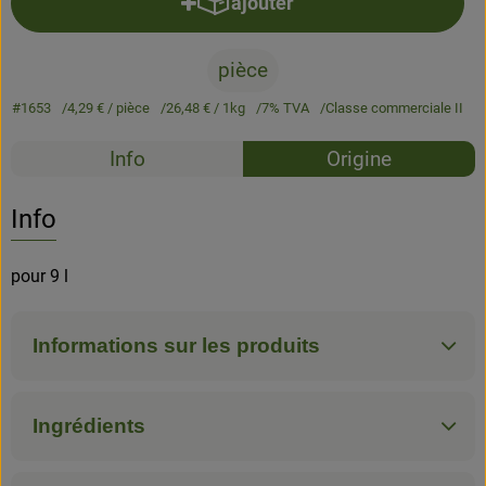
ajouter
Ajouter le produit au panier
pièce
#1653
4,29 €
/ pièce
26,48 €
/ 1kg
7% TVA
Classe commerciale II
Recettes
Info
Origine
Aucune 
Découvrez des recettes adaptées
Info
pour 9 l
Informations sur les produits
Ingrédients