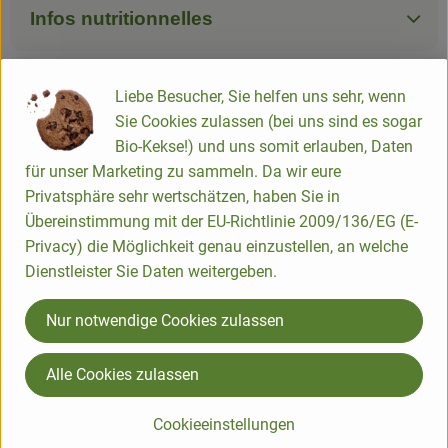
Infos nutritionnelles
Fiche produit
Liebe Besucher, Sie helfen uns sehr, wenn
Sie Cookies zulassen (bei uns sind es sogar
Bio-Kekse!) und uns somit erlauben, Daten
für unser Marketing zu sammeln. Da wir eure
Utilisé ou recommandé pour
Privatsphäre sehr wertschätzen, haben Sie in
Übereinstimmung mit der EU-Richtlinie 2009/136/EG (E-
Privacy) die Möglichkeit genau einzustellen, an welche
Dienstleister Sie Daten weitergeben.
Sauté de porc 500g
Nur notwendige Cookies zulassen
Alle Cookies zulassen
Origine
Cookieeinstellungen
Hersteller: Natur Compagnie