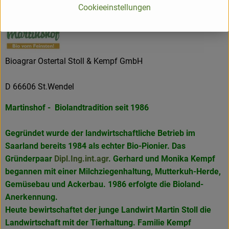
Cookieeinstellungen
Bioagrar Ostertal Stoll & Kempf GmbH
D 66606 St.Wendel
Martinshof - Biolandtradition seit 1986
Gegründet wurde der landwirtschaftliche Betrieb im
Saarland bereits 1984 als echter Bio-Pionier. Das
Gründerpaar
Dipl.Ing.int.agr
. Gerhard und Monika Kempf
begannen mit einer Milchziegenhaltung, Mutterkuh-Herde,
Gemüsebau und Ackerbau. 1986 erfolgte die Bioland-
Anerkennung.
Heute bewirtschaftet der junge Landwirt Martin Stoll die
Landwirtschaft mit der Tierhaltung. Familie Kempf