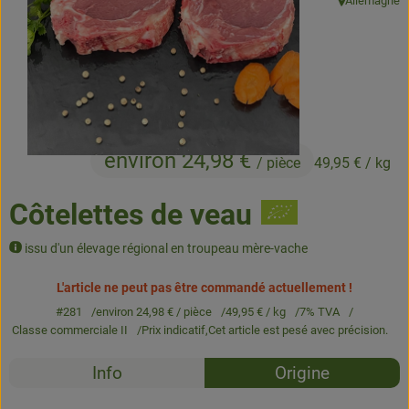
Allemagne
, Origine:
Produits de boulangerie
Produits naturels
Boissons
Bons d'achat & idées cadeaux
environ 24,98 €
/ pièce
49,95 €
/ kg
Côtelettes de veau
Livraison
issu d'un élevage régional en troupeau mère-vache
Qui sommes nous
L'article ne peut pas être commandé actuellement !
Nouveau
#281
environ 24,98 €
/ pièce
49,95 €
/ kg
7% TVA
Classe commerciale II
Prix indicatif,
Cet article est pesé avec précision.
Recettes
Info
Origine
Aucune 
Découvrez des recettes adaptées