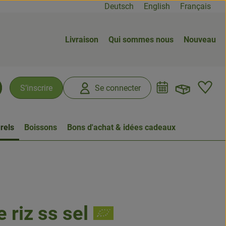
Deutsch
English
Français
Livraison
Qui sommes nous
Nouveau
Ouvrir
L
S’inscrire
Se connecter
chercher
rels
Boissons
Bons d'achat & idées cadeaux
 riz ss sel