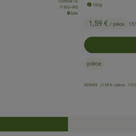
, Association:
Contrôlé CE
100g
, Autorité de contrôle:
IT-BIO-005
Italie
, Origine:
1,59 €
/ pièce
15,
pièce
#25043
1,59 €
/ pièce
15,
Recettes