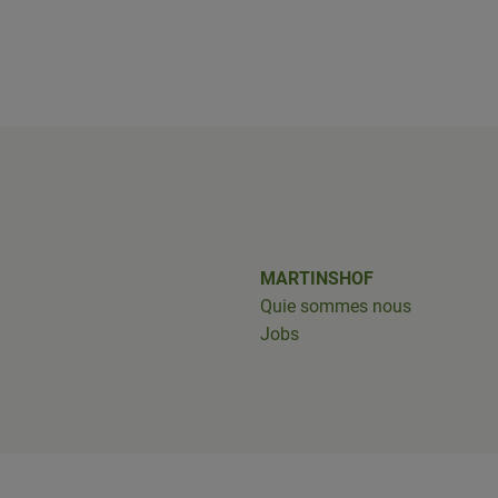
shof/
iobus_bringts/
MARTINSHOF
Quie sommes nous
Jobs