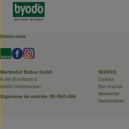
Suivez-nous
Externer Link zu https://www.bioland.de/verbraucher
Externer Link zu https://www.facebook.com/martin
Externer Link zu https://www.instagram.com/b
Martinshof Biobus GmbH
SERVICE
In der Brombach 6
Contact
66606 Osterbrücken
Bon d'achat
Newsletter
Organisme de contrôle: DE-ÖKO-006
Reclamation