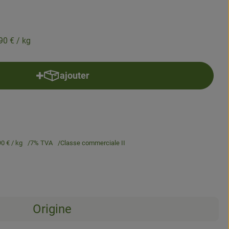
90 €
/ kg
ajouter
Ajouter le produit au panier
90 €
/ kg
7% TVA
Classe commerciale II
Origine