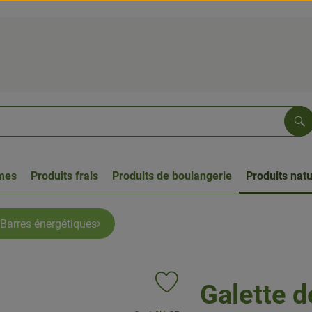
Re
umes
Produits frais
Produits de boulangerie
Produits natu
Barres énergétiques
Galette de
Ajouter le produit aux favoris