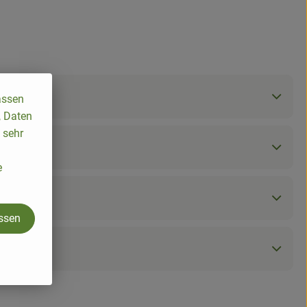
assen
, Daten
 sehr
e
assen