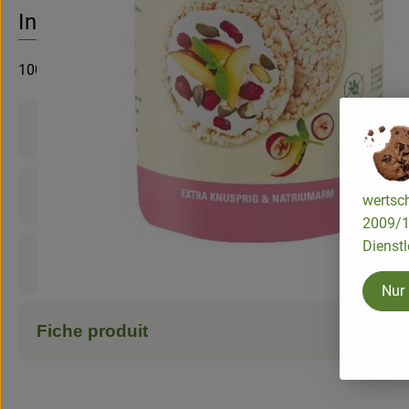
Aucune
Découvrez des recettes adaptées
Info
100g
Informations sur les produits
Ingrédients
wertsch
2009/13
Dienstl
Infos nutritionnelles
Nur
Fiche produit