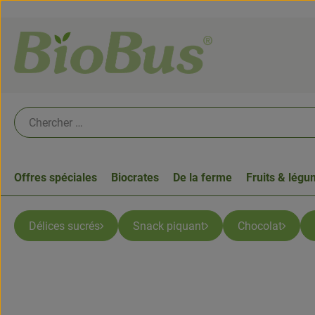
Offres spéciales
Biocrates
De la ferme
Fruits & lég
Délices sucrés
Snack piquant
Chocolat