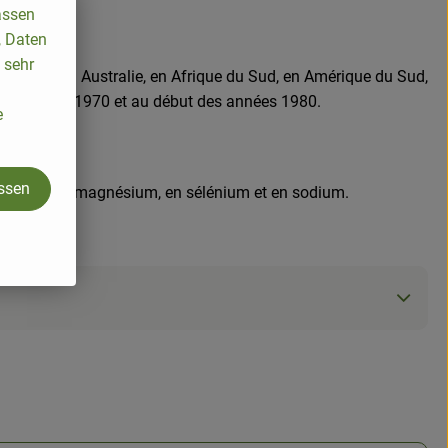
assen
, Daten
 sehr
nt cultivés en Australie, en Afrique du Sud, en Amérique du Sud,
n des années 1970 et au début des années 1980.
e
assen
manganèse, en magnésium, en sélénium et en sodium.