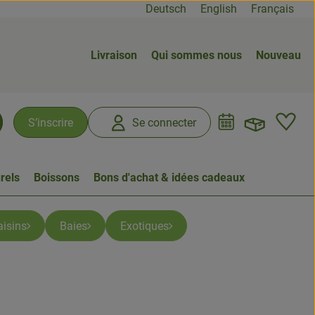
Deutsch
English
Français
Livraison
Qui sommes nous
Nouveau
Ouvrir
L
S’inscrire
Se connecter
chercher
rels
Boissons
Bons d'achat & idées cadeaux
aisins
Baies
Exotiques