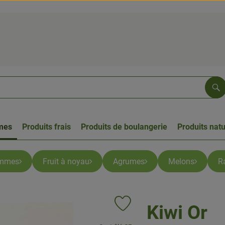
Re
umes
Produits frais
Produits de boulangerie
Produits natu
mmes
Fruit à noyau
Agrumes
Melons
R
Kiwi Or
Ajouter le produit aux favoris