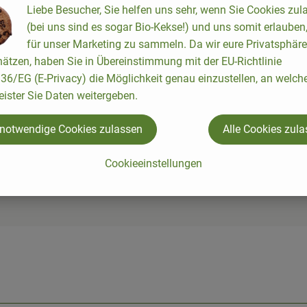
 recette appropriée n'a été trouvée.
Liebe Besucher, Sie helfen uns sehr, wenn Sie Cookies zul
(bei uns sind es sogar Bio-Kekse!) und uns somit erlauben
für unser Marketing zu sammeln. Da wir eure Privatsphäre
-Zélande qu'il est le plus cultivé. Aujourd'hui, ils sont égaleme
ätzen, haben Sie in Übereinstimmung mit der EU-Richtlinie
 les kiwis étaient considérés comme un fruit à la mode à la fi
6/EG (E-Privacy) die Möglichkeit genau einzustellen, an welch
x et plus sucré.
eister Sie Daten weitergeben.
 notwendige Cookies zulassen
Alle Cookies zul
 K, en calcium, en potassium, en phosphore, en zinc, en fer, en 
ndre, plus sucré et encore plus juteux.
Cookieeinstellungen