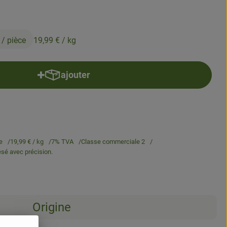
€
/ pièce
19,99 €
/ kg
ajouter
Ajouter le produit au panier
e
19,99 €
/ kg
7% TVA
Classe commerciale 2
pesé avec précision.
Origine