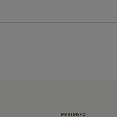
shof/
iobus_bringts/
MARTINSHOF