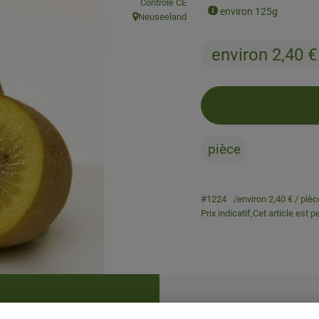
, Association:
Contrôlé CE
environ 125g
Neuseeland
, Origine:
environ 2,40 
pièce
#1224
environ 2,40 €
/ pièc
Prix indicatif,
Cet article est 
Recettes