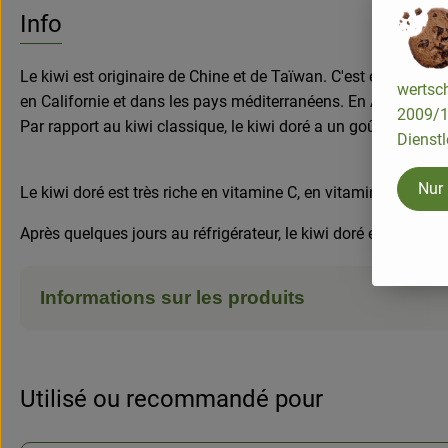
Aucune
Découvrez des recettes adaptées
Info
Le kiwi est originaire de Chine et de Taïwan. C'est en Nouvelle
wertsch
en Californie et dans les pays méditerranéens. En Allemagne,
2009/13
Par rapport au kiwi classique, le kiwi doré a un goût plus dou
Dienstl
Nur
Le kiwi doré est très riche en vitamine C, en vitamines E et
Après quelques jours au réfrigérateur, le kiwi doré est plus te
Informations sur les produits
Utilisé ou recommandé pour