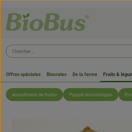
Offres spéciales
Biocrates
De la ferme
Fruits & lég
Assortiment de fruits
Paquet économique
Po