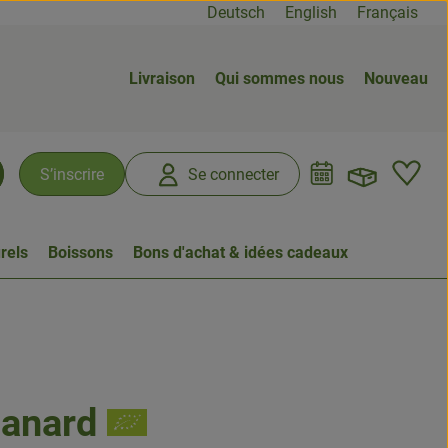
Deutsch
English
Français
Livraison
Qui sommes nous
Nouveau
Ouvrir
L
S’inscrire
Se connecter
chercher
rels
Boissons
Bons d'achat & idées cadeaux
canard