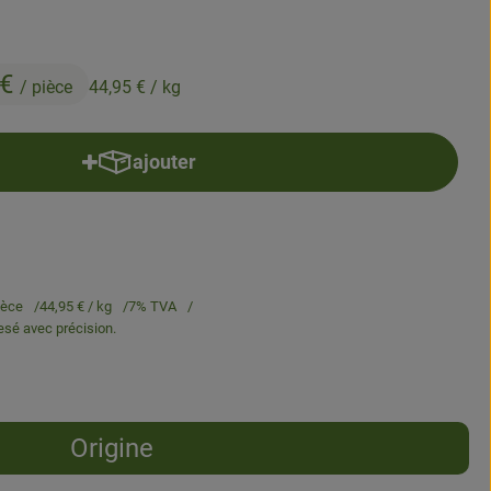
 €
/ pièce
44,95 €
/ kg
ajouter
Ajouter le produit au panier
ièce
44,95 €
/ kg
7% TVA
pesé avec précision.
Origine