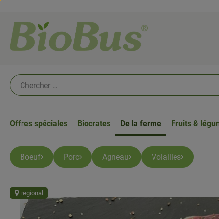
Offres spéciales
Biocrates
De la ferme
Fruits & lég
Boeuf
Porc
Agneau
Volailles
regional