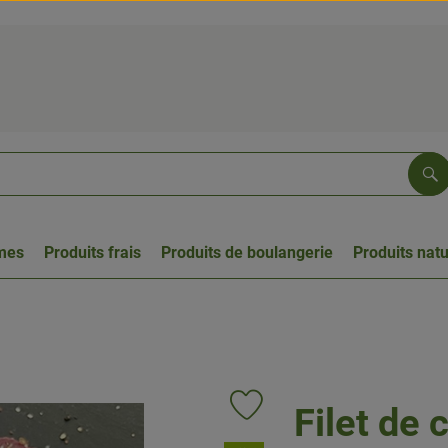
Re
umes
Produits frais
Produits de boulangerie
Produits natu
Filet de 
Ajouter le produit aux favoris