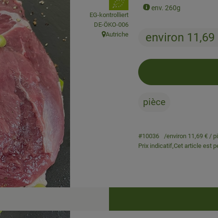
, Association:
env. 260g
EG-kontrolliert
, Autorité de contrôle:
DE-ÖKO-006
Autriche
environ 11,69
, Origine:
pièce
#10036
environ 11,69 €
/ p
Prix indicatif,
Cet article est 
Recettes