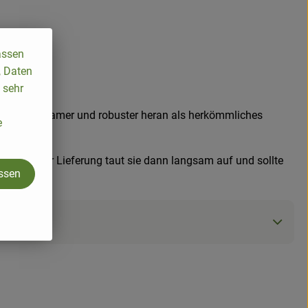
assen
, Daten
 sehr
tlich langsamer und robuster heran als herkömmliches
e
°C. Bei Ihrer Lieferung taut sie dann langsam auf und sollte
assen