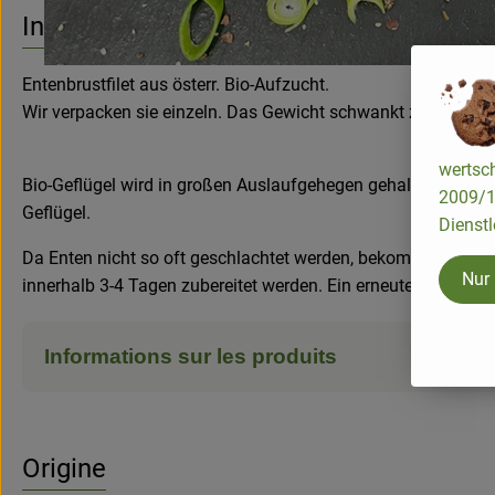
Aucune
Découvrez des recettes adaptées
Info
Entenbrustfilet aus österr. Bio-Aufzucht.
Wir verpacken sie einzeln. Das Gewicht schwankt zw. 250g 
wertsch
Bio-Geflügel wird in großen Auslaufgehegen gehalten, beko
2009/13
Geflügel.
Dienstl
Da Enten nicht so oft geschlachtet werden, bekommen wir sie fr
Nur
innerhalb 3-4 Tagen zubereitet werden. Ein erneutes Einfrieren
Informations sur les produits
Origine