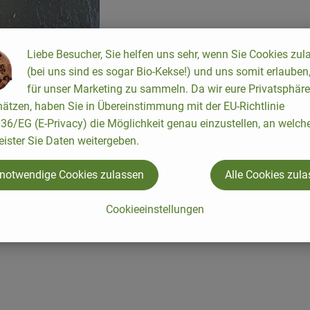
 recette appropriée n'a été trouvée.
Liebe Besucher, Sie helfen uns sehr, wenn Sie Cookies zul
und 300g
(bei uns sind es sogar Bio-Kekse!) und uns somit erlauben
für unser Marketing zu sammeln. Da wir eure Privatsphäre
ätzen, haben Sie in Übereinstimmung mit der EU-Richtlinie
mmt nur Getreide aus ökologischer Erzeugung und wächst wesen
6/EG (E-Privacy) die Möglichkeit genau einzustellen, an welch
eister Sie Daten weitergeben.
isch eingefroren geliefert. Bei uns lagert sie ebenfalls bei - 19
 notwendige Cookies zulassen
Alle Cookies zul
 ist nicht ratsam.
Cookieeinstellungen