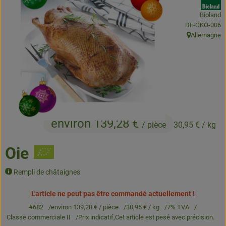
Bioland
Produits de boulangerie
, Autorité de c
DE-ÖKO-006
Allemagne
Produits naturels
, Origine:
Boissons
Bons d'achat & idées cadeaux
Livraison
environ 139,28 €
/ pièce
30,95 €
/ kg
Qui sommes nous
Oie
Nouveau
Rempli de châtaignes
L'article ne peut pas être commandé actuellement !
#682
environ 139,28 €
/ pièce
30,95 €
/ kg
7% TVA
Classe commerciale II
Prix indicatif,
Cet article est pesé avec précision.