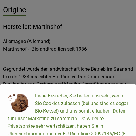
Origine
Hersteller: Martinshof
Allemagne (Allemand)
Martinshof - Biolandtradition seit 1986
Gegründet wurde der landwirtschaftliche Betrieb im Saarland
bereits 1984 als echter Bio-Pionier. Das Gründerpaar
Dipl.Ing.int.agr. Gerhard und Monika Kempf begannen mit
einer Milchziegenhaltung, Mutterkuh-Herde, Gemüsebau und
Liebe Besucher, Sie helfen uns sehr, wenn
Ackerbau. 1986 erfolgte die Bioland-Anerkennung.
Sie Cookies zulassen (bei uns sind es sogar
Heute bewirtschaftet der junge Landwirt Martin Stoll die
Bio-Kekse!) und uns somit erlauben, Daten
Landwirtschaft mit der Tierhaltung. Familie Kempf kümmert
für unser Marketing zu sammeln. Da wir eure
sich um die Verarbeitung und Vermarktung der Martinshof-
Privatsphäre sehr wertschätzen, haben Sie in
Produkte. Dabei legen sie großen Wert auf die transparente
Übereinstimmung mit der EU-Richtlinie 2009/136/EG (E-