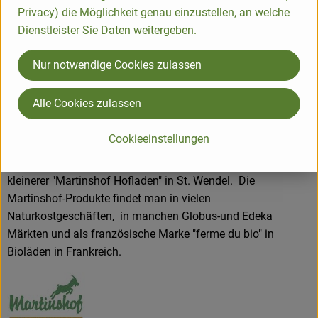
Verarbeitung von ausschließlich Bioland-Ware und arbeiten
Privacy) die Möglichkeit genau einzustellen, an welche
mit vielen regionalen Erzeugern zusammen. Die Produktion
Dienstleister Sie Daten weitergeben.
vor Ort mit den eigenen Teams bietet eine große
Zuverlässigkeit an Qualität und Frische.
Nur notwendige Cookies zulassen
Mit ca. 100 Mitarbeiter*innen betreiben sie auf dem
gewachsenen Hof im Ostertal die Bioland-Metzgerei, die
Alle Cookies zulassen
Bioland-Käserei, den Lieferservice "Biobus" , den
onlinehandel "bio vom Bauernhof" , sowie 2 Verkaufsstellen.
Cookieeinstellungen
Dies sind ein großes Naturkostgeschäft "Martinshof
Stadtladen" im Herzen der Hauptstadt Saarbrücken und ein
kleinerer "Martinshof Hofladen" in St. Wendel. Die
Martinshof-Produkte findet man in vielen
Naturkostgeschäften, in manchen Globus-und Edeka
Märkten und als französische Marke "ferme du bio" in
Bioläden in Frankreich.