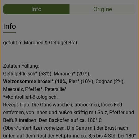
Recettes
Info
Origine
Aucune 
Découvrez des recettes adaptées
Info
gefüllt m.Maronen & Geflügel-Brät
Zutaten Füllung:
Geflügelfleisch* (58%), Maronen* (20%),
Weizensemmelbrösel* (10%, Eier*
(10%), Cognac (2%),
Meersalz, Pfeffer*, Petersilie*
*=kontrolliert-ökologisch.
Rezept-Tipp. Die Gans waschen, abtrocknen, loses Fett
entfernen, von innen und außen kräftig mit Salz, Pfeffer und
Beifuß inreiben. Den Backofen auf ca. 180° C
(Ober-/Unterhitze) vorheizen. Die Gans mit der Brust nach
unten auf dem Rost der Fettpfanne ca. 3,5 bis 4 Std. bei 180°