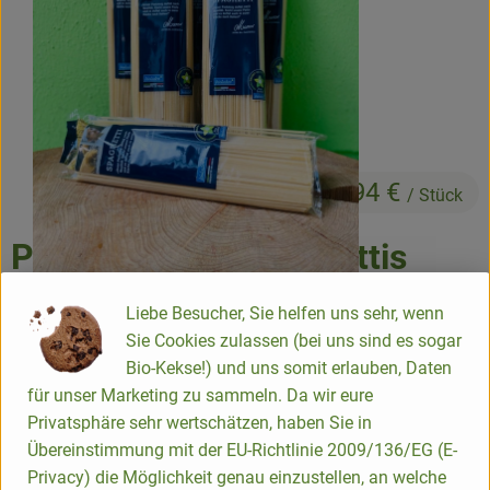
Produits de boulangerie
Produits naturels
Boissons
Bons d'achat & idées cadeaux
8,94 €
/ Stück
Paquet de 6 b*spaghettis
Livraison
clairs
Qui sommes nous
Liebe Besucher, Sie helfen uns sehr, wenn
Sie Cookies zulassen (bei uns sind es sogar
10% de réduction sur 6x spaghettis clairs bioladen
Nouveau
Bio-Kekse!) und uns somit erlauben, Daten
für unser Marketing zu sammeln. Da wir eure
L'article ne peut pas être commandé actuellement !
Privatsphäre sehr wertschätzen, haben Sie in
Übereinstimmung mit der EU-Richtlinie 2009/136/EG (E-
#26011
8,94 €
/ Stück
7% TVA
Privacy) die Möglichkeit genau einzustellen, an welche