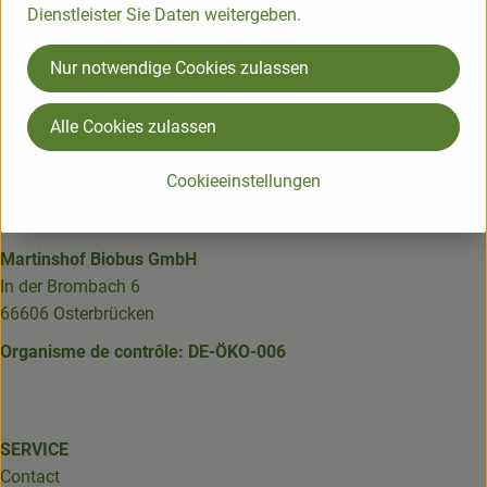
Dienstleister Sie Daten weitergeben.
Nur notwendige Cookies zulassen
Alle Cookies zulassen
Suivez-nous
Externer Link zu https://www.bioland.de/verbraucher
Externer Link zu https://www.facebook.com/martin
Externer Link zu https://www.instagram.com/b
Cookieeinstellungen
Martinshof Biobus GmbH
In der Brombach 6
66606 Osterbrücken
Organisme de contrôle: DE-ÖKO-006
SERVICE
Contact