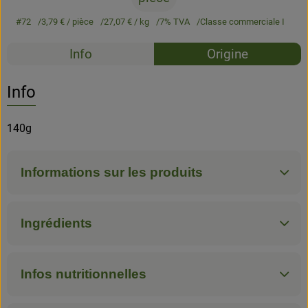
#72
3,79 €
/ pièce
27,07 €
/ kg
7% TVA
Classe commerciale I
Recettes
Info
Origine
Aucune 
Découvrez des recettes adaptées
Info
140g
Informations sur les produits
Ingrédients
Infos nutritionnelles