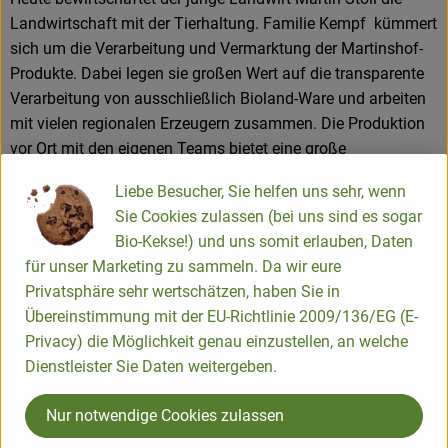
Landwirtschaft mit der Tierhaltung. Familie Kempf kümmert
sich um die Verarbeitung und Vermarktung der Martinshof-
Produkte. Dabei legen sie großen Wert auf die transparente
Verarbeitung von ausschließlich Bioland-Ware und arbeiten
mit vielen regionalen Erzeugern zusammen. Die Produktion
vor Ort mit den eigenen Teams bietet eine große
Zuverlässigkeit an Qualität und Frische.
Liebe Besucher, Sie helfen uns sehr, wenn
Mit ca. 100 Mitarbeiter*innen betreiben sie auf dem
Sie Cookies zulassen (bei uns sind es sogar
gewachsenen Hof im Ostertal die Bioland-Metzgerei, die
Bio-Kekse!) und uns somit erlauben, Daten
Bioland-Käserei, den Lieferservice "Biobus" , den
für unser Marketing zu sammeln. Da wir eure
onlinehandel "bio vom Bauernhof" , sowie 2 Verkaufsstellen.
Privatsphäre sehr wertschätzen, haben Sie in
Dies sind ein großes Naturkostgeschäft "Martinshof
Übereinstimmung mit der EU-Richtlinie 2009/136/EG (E-
Stadtladen" im Herzen der Hauptstadt Saarbrücken und ein
Privacy) die Möglichkeit genau einzustellen, an welche
kleinerer "Martinshof Hofladen" in St. Wendel. Die
Dienstleister Sie Daten weitergeben.
Martinshof-Produkte findet man in vielen
Naturkostgeschäften, in manchen Globus-und Edeka
Nur notwendige Cookies zulassen
Märkten und als französische Marke "ferme du bio" in