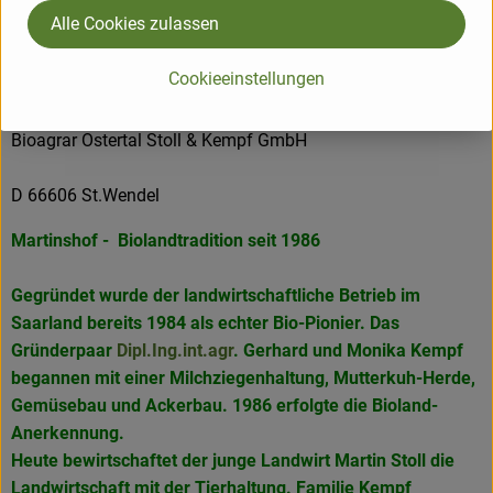
Bioläden in Frankreich.
Alle Cookies zulassen
Cookieeinstellungen
Bioagrar Ostertal Stoll & Kempf GmbH
D 66606 St.Wendel
Martinshof - Biolandtradition seit 1986
Gegründet wurde der landwirtschaftliche Betrieb im
Saarland bereits 1984 als echter Bio-Pionier. Das
Gründerpaar
Dipl.Ing.int.agr
. Gerhard und Monika Kempf
begannen mit einer Milchziegenhaltung, Mutterkuh-Herde,
Gemüsebau und Ackerbau. 1986 erfolgte die Bioland-
Anerkennung.
Heute bewirtschaftet der junge Landwirt Martin Stoll die
Landwirtschaft mit der Tierhaltung. Familie Kempf