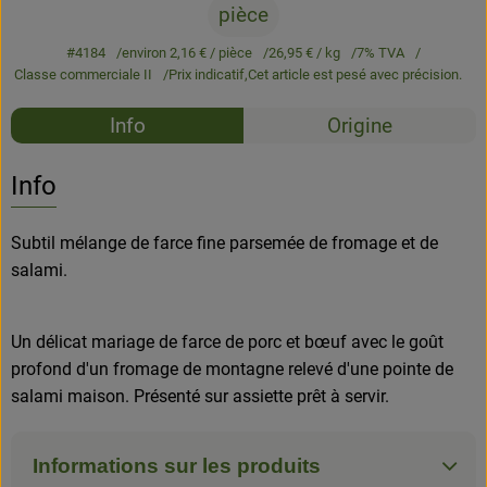
pièce
#4184
environ 2,16 €
/ pièce
26,95 €
/ kg
7% TVA
Classe commerciale II
Prix indicatif,
Cet article est pesé avec précision.
Recettes
Info
Origine
Aucune 
Découvrez des recettes adaptées
Info
Subtil mélange de farce fine parsemée de fromage et de
salami.
Un délicat mariage de farce de porc et bœuf avec le goût
profond d'un fromage de montagne relevé d'une pointe de
salami maison. Présenté sur assiette prêt à servir.
Informations sur les produits