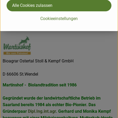
kleinerer "Martinshof Hofladen" in St. Wendel. Die
Alle Cookies zulassen
Martinshof-Produkte findet man in vielen
Naturkostgeschäften, in manchen Globus-und Edeka
Cookieeinstellungen
Märkten und als französische Marke "ferme du bio" in
Bioläden in Frankreich.
Bioagrar Ostertal Stoll & Kempf GmbH
D 66606 St.Wendel
Martinshof - Biolandtradition seit 1986
Gegründet wurde der landwirtschaftliche Betrieb im
Saarland bereits 1984 als echter Bio-Pionier. Das
Gründerpaar
Dipl.Ing.int.agr
. Gerhard und Monika Kempf
begannen mit einer Milchziegenhaltung, Mutterkuh-Herde,