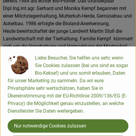
bereits 1984 als echter Bio-Pionier. Das Gründerpaar
Dipl.Ing.int.agr. Gerhard und Monika Kempf begannen mit
einer Milchziegenhaltung, Mutterkuh-Herde, Gemüsebau und
Ackerbau. 1986 erfolgte die Bioland-Anerkennung.
Heute bewirtschaftet der junge Landwirt Martin Stoll die
Landwirtschaft mit der Tierhaltung. Familie Kempf kümmert
sich um die Verarbeitung und Vermarktung der Martinshof-
Produkte. Dabei legen sie großen Wert auf die transparente
Liebe Besucher, Sie helfen uns sehr, wenn
Verarbeitung von ausschließlich Bioland-Ware und arbeiten
Sie Cookies zulassen (bei uns sind es sogar
mit vielen regionalen Erzeugern zusammen. Die Produktion
Bio-Kekse!) und uns somit erlauben, Daten
vor Ort mit den eigenen Teams bietet eine große
für unser Marketing zu sammeln. Da wir eure
Zuverlässigkeit an Qualität und Frische.
Privatsphäre sehr wertschätzen, haben Sie in
Mit ca. 100 Mitarbeiter*innen betreiben sie auf dem
Übereinstimmung mit der EU-Richtlinie 2009/136/EG (E-
gewachsenen Hof im Ostertal die Bioland-Metzgerei, die
Privacy) die Möglichkeit genau einzustellen, an welche
Bioland-Käserei, den Lieferservice "Biobus" , den
Dienstleister Sie Daten weitergeben.
onlinehandel "bio vom Bauernhof" , sowie 2 Verkaufsstellen.
Dies sind ein großes Naturkostgeschäft "Martinshof
Nur notwendige Cookies zulassen
Stadtladen" im Herzen der Hauptstadt Saarbrücken und ein